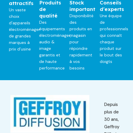
Produits
Stock
Conseils
attractifs
de
important
d'experts
Un vaste
qualité
Disponibilité
Une équipe
choix
Des
des
de
d’appareils
équipements
produits en
professionnels
électroménager
électroménager,
magasin
qui connaît
de grandes
audio &
pour
chaque
marques à
image
répondre
produit sur
prix d’usine
garantis et
rapidement
le bout des
de haute
à vos
doigts
performance
besoins
Depuis
plus de
30 ans,
Geffroy