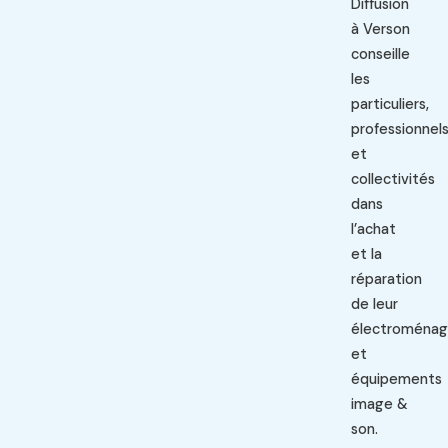
Diffusion
à Verson
conseille
les
particuliers,
professionnel
et
collectivités
dans
l’achat
et la
réparation
de leur
électroménag
et
équipements
image &
son.