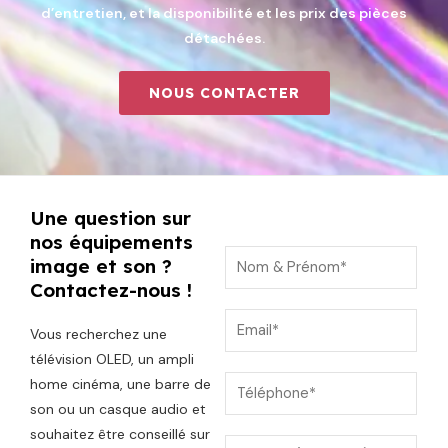
d’entretien, et la disponibilité et les prix des pièces
détachées.
NOUS CONTACTER
Une question sur
nos équipements
N
image et son ?
o
Contactez-nous !
m
E
Vous recherchez une
&
m
télévision OLED, un ampli
P
a
T
home cinéma, une barre de
r
i
son ou un casque audio et
é
é
l
souhaitez être conseillé sur
T
l
S
n