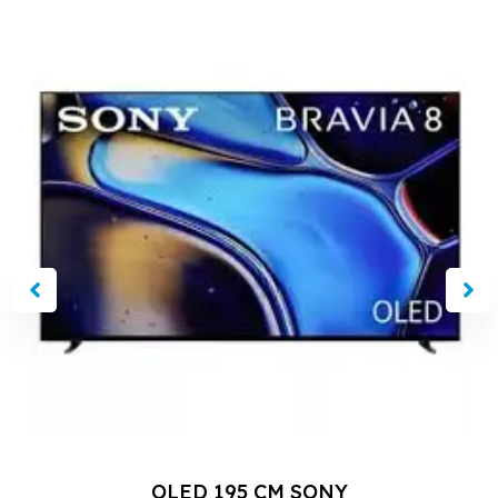
Le
Le
Sale!
prix
prix
initial
actuel
était :
est :
2599,00 €.
2449,00 €.
OLED 195 CM SONY