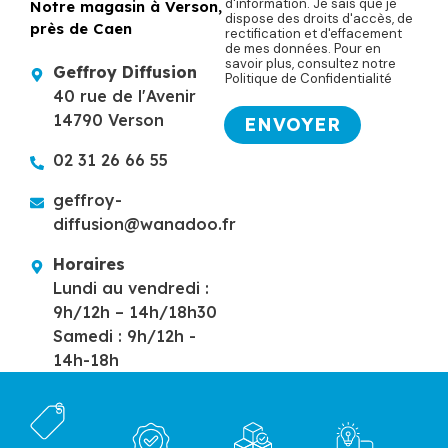
é
e
d'information. Je sais que je
Notre magasin à Verson,
n
dispose des droits d'accès, de
l
près de Caen
*
rectification et d'effacement
o
de mes données. Pour en
é
savoir plus, consultez notre
m
Geffroy Diffusion
Politique de Confidentialité
p
40 rue de l'Avenir
m
h
14790 Verson
ENVOYER
e
o
s
02 31 26 66 55
n
s
e
geffroy-
a
diffusion@wanadoo.fr
g
e
Horaires
T
Lundi au vendredi :
9h/12h – 14h/18h30
é
Samedi : 9h/12h -
l
14h-18h
é
p
h