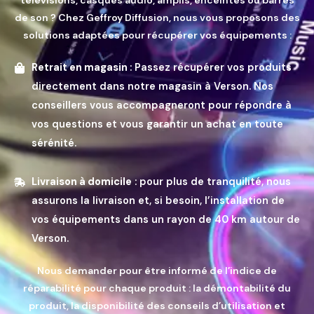
de son ? Chez Geffroy Diffusion, nous vous proposons des
solutions adaptées pour récupérer vos équipements :
Retrait en magasin
: Passez récupérer vos produits
directement dans notre magasin à Verson. Nos
conseillers vous accompagneront pour répondre à
vos questions et vous garantir un achat en toute
sérénité.
Livraison à domicile
: pour plus de tranquilité, nous
assurons la livraison et, si besoin, l’installation de
vos équipements dans un rayon de 40 km autour de
Verson.
Nous demander pour être informé de l’indice de
réparabilité pour chaque produit : la démontabilité du
produit, la disponibilité des conseils d’utilisation et