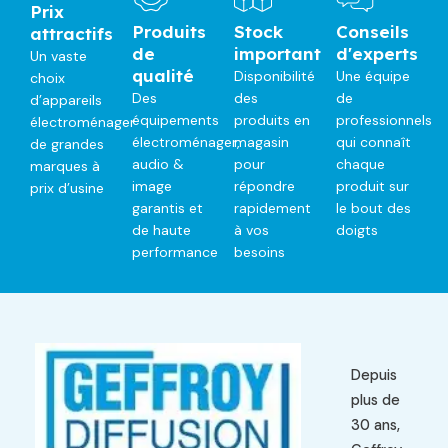
o
Prix
n
Produits
Stock
Conseils
attractifs
de
important
d'experts
e
Un vaste
qualité
Disponibilité
Une équipe
choix
Des
des
de
d’appareils
équipements
produits en
professionnels
électroménager
électroménager,
magasin
qui connaît
de grandes
audio &
pour
chaque
marques à
image
répondre
produit sur
prix d’usine
garantis et
rapidement
le bout des
de haute
à vos
doigts
performance
besoins
Depuis
plus de
30 ans,