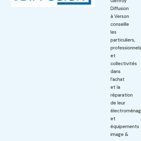
Geffroy
Diffusion
à Verson
conseille
les
particuliers,
professionnel
et
collectivités
dans
l’achat
et la
réparation
de leur
électroménag
et
équipements
image &