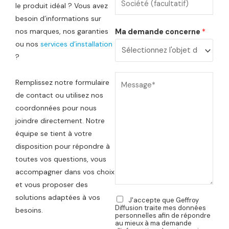
*
le produit idéal ? Vous avez
é
é
o
o
besoin d’informations sur
l
p
c
m
nos marques, nos garanties
Ma demande concerne
*
é
h
i
*
ou nos
services d’installation
p
o
é
?
h
n
t
o
e
V
é
Remplissez notre formulaire
n
*
o
de contact ou utilisez nos
e
t
coordonnées pour nous
m
r
joindre directement. Notre
e
e
équipe se tient à votre
disposition pour répondre à
s
m
toutes vos questions, vous
s
e
accompagner dans vos choix
a
s
et vous proposer des
g
s
P
solutions adaptées à vos
R
J'accepte que Geffroy
e
a
G
Diffusion traite mes données
r
besoins.
P
T
personnelles afin de répondre
g
D
au mieux à ma demande
é
*