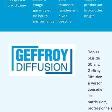
image
répondre
produit sur
prix d’usine
garantis et
rapidement
le bout des
de haute
à vos
doigts
performance
besoins
Depuis
plus de
30 ans,
Geffroy
Diffusion
à Verson
conseille
les
particuliers,
professionnel