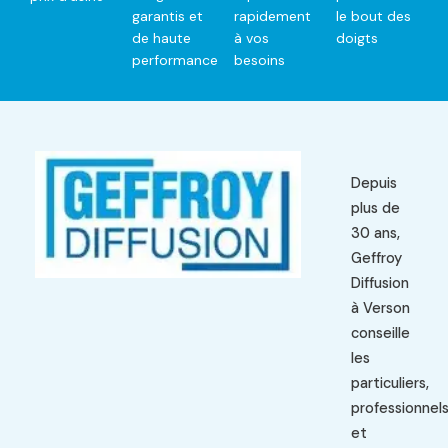
garantis et
rapidement
le bout des
de haute
à vos
doigts
performance
besoins
Depuis
plus de
30 ans,
Geffroy
Diffusion
à Verson
conseille
les
particuliers,
professionnel
et