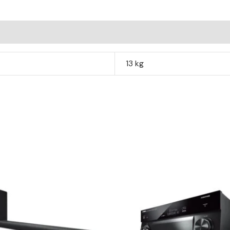
13 kg
Le
prix
initial
était :
1499,00 €