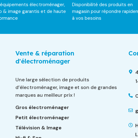
 équipements électroménager,
Disponibilité des produits en
o & image garantis et de haute
magasin pour répondre rapide
formance
à vos besoins
Vente & réparation
Con
d'électroménager
4
Une large sélection de produits
d’électroménager, image et son de grandes
marques au meilleur prix !
0
Gros électroménager
g
Petit électroménager
H
Télévision & Image
L
Hi-fi & Son