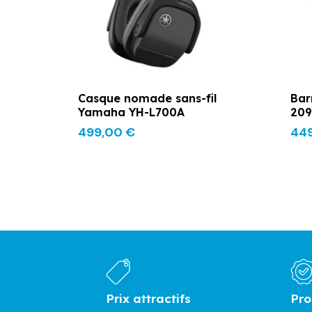
Casque nomade sans-fil
Bar
Yamaha YH-L700A
209
499,00
€
44
Prix attractifs
Pro