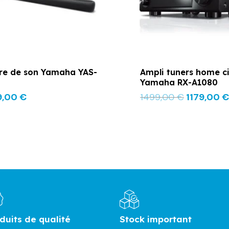
re de son Yamaha YAS-
Ampli tuners home 
Yamaha RX-A1080
9,00
€
1499,00
€
1179,00
€
duits de qualité
Stock important