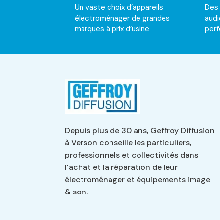
Un vaste choix d’appareils
Des
électroménager de grandes
audi
marques à prix d’usine
per
Depuis plus de 30 ans, Geffroy Diffusion
à Verson conseille les particuliers,
professionnels et collectivités dans
l’achat et la réparation de leur
électroménager et équipements image
& son.