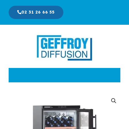
Aller
au
02 31 26 66 55
contenu
Le
Le
prix
prix
initial
actuel
était :
est :