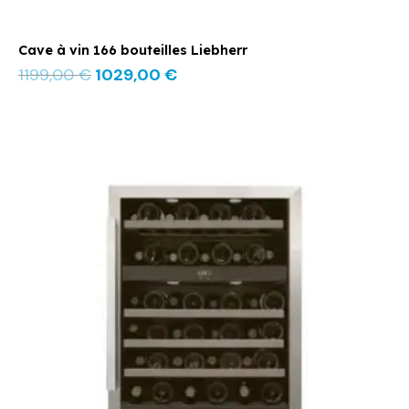
Cave à vin 166 bouteilles Liebherr
1199,00
€
1029,00
€
Le
Le
prix
prix
initial
actuel
était :
est :
1329,00 €.
979,00 €.