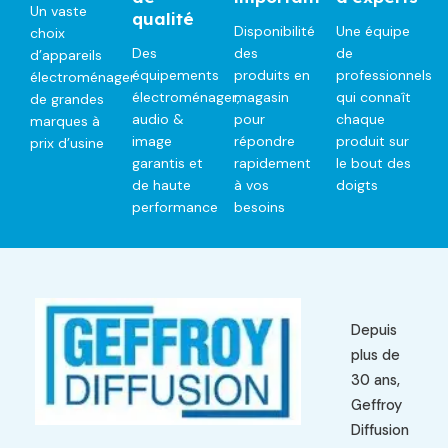
Un vaste
qualité
Disponibilité
Une équipe
choix
Des
des
de
d’appareils
équipements
produits en
professionnels
électroménager
électroménager,
magasin
qui connaît
de grandes
audio &
pour
chaque
marques à
image
répondre
produit sur
prix d’usine
garantis et
rapidement
le bout des
de haute
à vos
doigts
performance
besoins
Depuis
plus de
30 ans,
Geffroy
Diffusion