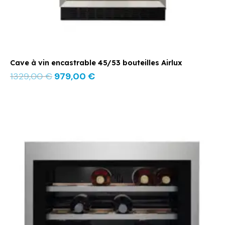
Cave à vin encastrable 45/53 bouteilles Airlux
1329,00
€
979,00
€
Le
Le
prix
prix
initial
actuel
était :
est :
2099,00 €.
1489,00 €.