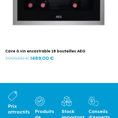
Cave à vin encastrable 18 bouteilles AEG
2099,00
€
1489,00
€
Prix
Produits
Stock
Conseils
attractifs
de
important
d'experts