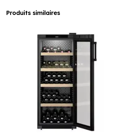
Produits similaires
Le
Le
prix
prix
initial
actuel
était :
est :
1199,00 €.
1029,00 €.