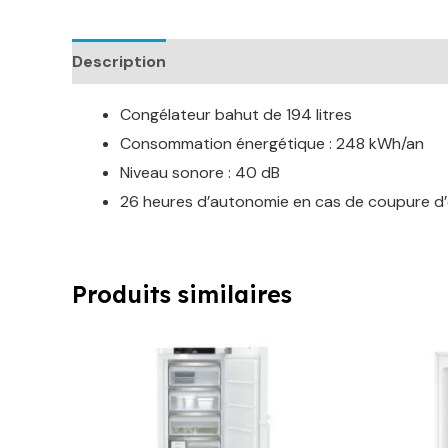
Description
Informations complémentaires
Congélateur bahut de 194 litres
Consommation énergétique : 248 kWh/an
Niveau sonore : 40 dB
26 heures d’autonomie en cas de coupure d’é
Produits similaires
Le
Le
prix
prix
initial
actuel
était :
est :
999,00 €.
849,00 €.