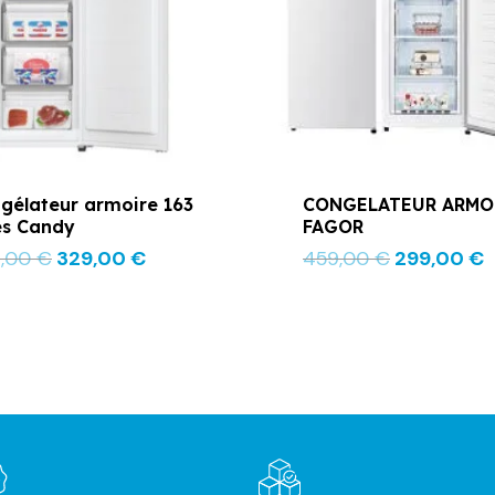
gélateur armoire 163
CONGELATEUR ARMO
res Candy
FAGOR
9,00
€
329,00
€
459,00
€
299,00
€