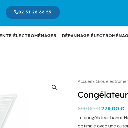
02 31 26 66 55
ENTE ÉLECTROMÉNAGER
DÉPANNAGE ÉLECTROMÉNAG
Accueil
/
Gros électromé
Le
L
prix
p
Congélateur 
initial
a
399,00
€
279,00
€
était :
e
Le congélateur bahut Ha
399,00 €.
2
optimale avec une auto