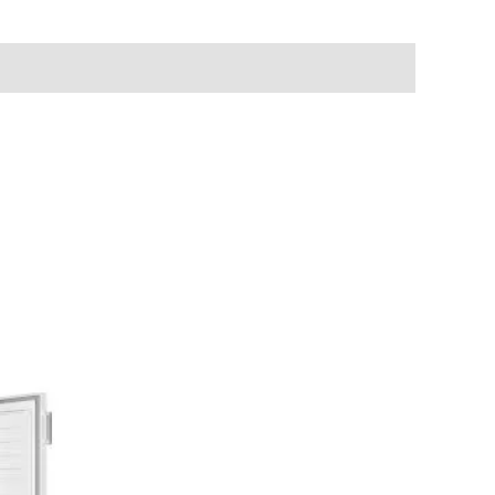
e
rix
ctuel
st :
99,00 €.