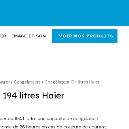
ER
IMAGE ET SON
VOIR NOS PRODUITS
nager
e
/
Congélateurs
/ Congélateur 194 litres Haier
rix
194 litres Haier
ctuel
st :
ier de 194 L offre une capacité de congélation
79,00 €.
nomie de 26 heures en cas de coupure de courant.