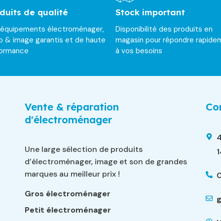
duits de qualité
Stock important
 équipements électroménager,
Disponibilité des produits en
o & image garantis et de haute
magasin pour répondre rapide
formance
à vos besoins
Vente & réparation
Con
d'électroménager
4
Une large sélection de produits
d’électroménager, image et son de grandes
marques au meilleur prix !
0
Gros électroménager
g
Petit électroménager