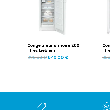
Congélateur armoire 200
Con
litres Liebherr
lit
999,00
€
849,00
€
39