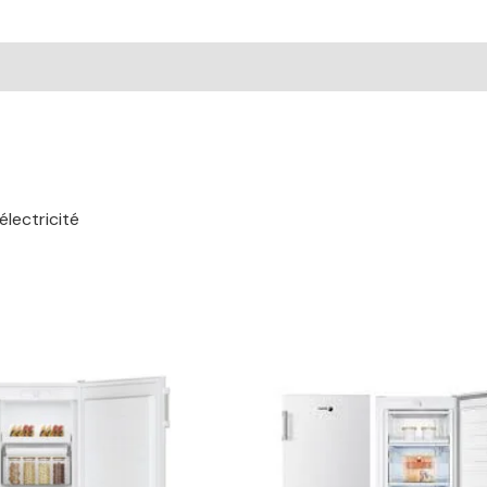
lectricité
Le
Le
Le
L
prix
prix
prix
p
initial
actuel
initial
a
était :
est :
était :
e
399,00 €.
329,00 €.
459,00 €.
2