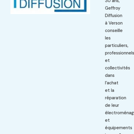
30 ans,
Geffroy
Diffusion
à Verson
conseille
les
particuliers,
professionnel
et
collectivités
dans
l’achat
et la
réparation
de leur
électroménag
et
équipements