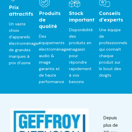
Prix
Produits
Stock
Conseils
attractifs
de
important
d'experts
Un vaste
qualité
Disponibilité
Une équipe
choix
Des
des
de
d’appareils
équipements
produits en
professionnels
électroménager
électroménager,
magasin
qui connaît
de grandes
audio &
pour
chaque
marques à
image
répondre
produit sur
prix d’usine
garantis et
rapidement
le bout des
de haute
à vos
doigts
performance
besoins
Depuis
plus de