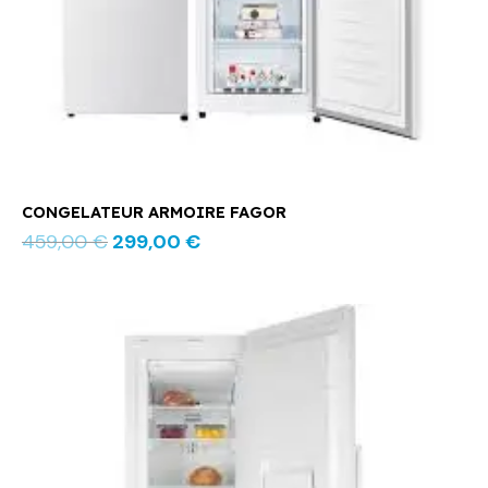
CONGELATEUR ARMOIRE FAGOR
459,00
€
299,00
€
Le
Le
prix
prix
initial
actuel
était :
est :
979,00 €.
749,00 €.