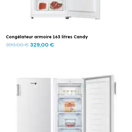
Congélateur armoire 163 litres Candy
399,00
€
329,00
€
Le
Le
prix
prix
initial
actuel
était :
est :
459,00 €.
299,00 €.