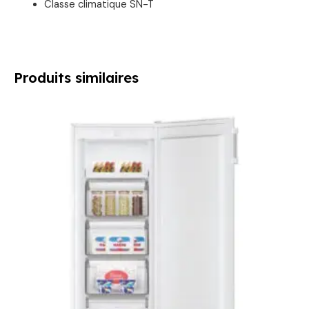
Classe climatique SN-T
Produits similaires
Le
Le
prix
prix
initial
actuel
était :
est :
399,00 €.
329,00 €.