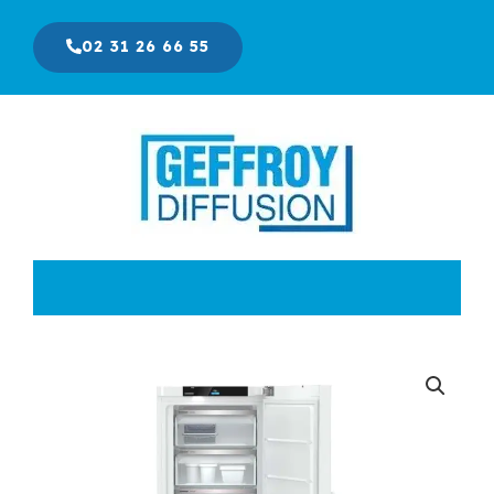
Aller
au
02 31 26 66 55
contenu
Le
Le
prix
prix
initial
actuel
était :
est :