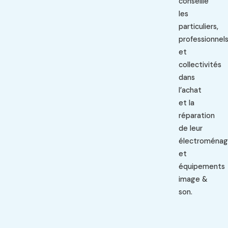
conseille
les
particuliers,
professionnel
et
collectivités
dans
l’achat
et la
réparation
de leur
électroménag
et
équipements
image &
son.