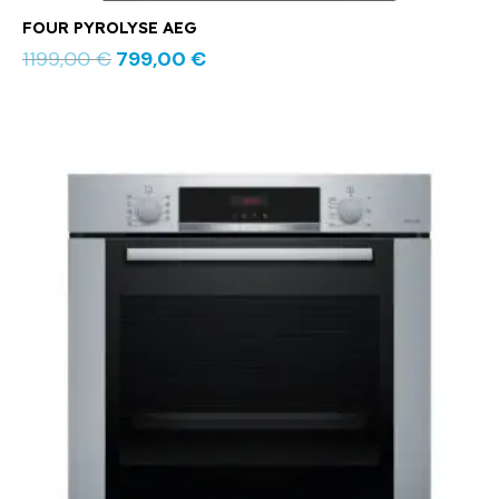
FOUR PYROLYSE AEG
1199,00
€
799,00
€
Le
Le
prix
prix
initial
actuel
était :
est :
909,00 €.
679,00 €.