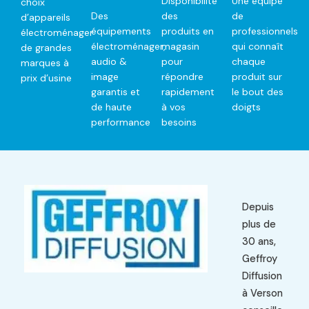
Disponibilité
Une équipe
choix
Des
des
de
d’appareils
équipements
produits en
professionnels
électroménager
électroménager,
magasin
qui connaît
de grandes
audio &
pour
chaque
marques à
image
répondre
produit sur
prix d’usine
garantis et
rapidement
le bout des
de haute
à vos
doigts
performance
besoins
Depuis
plus de
30 ans,
Geffroy
Diffusion
à Verson