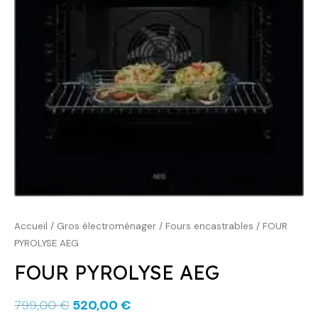
799,00 €.
520,00 €.
Accueil
/
Gros électroménager
/
Fours encastrables
/ FOUR
PYROLYSE AEG
FOUR PYROLYSE AEG
799,00
€
520,00
€