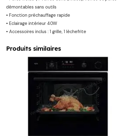
démontables sans outils
• Fonction préchauffage rapide
• Eclairage intérieur 40W
• Accessoires inclus : 1 grille, 1 lèchefrite
Produits similaires
Le
Le
prix
prix
initial
actuel
était :
est :
1199,00 €.
799,00 €.