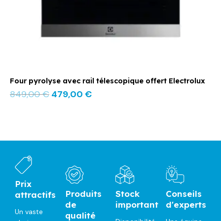
Four pyrolyse avec rail télescopique offert Electrolux
849,00
€
479,00
€
Prix
Produits
Stock
Conseils
attractifs
de
important
d'experts
Un vaste
qualité