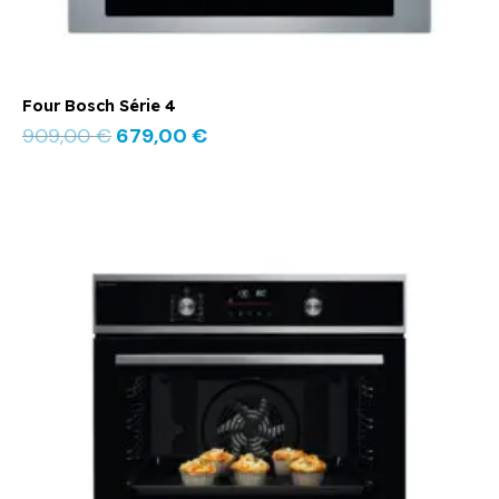
Four Bosch Série 4
909,00
€
679,00
€
Le
Le
prix
prix
initial
actuel
était :
est :
849,00 €.
479,00 €.