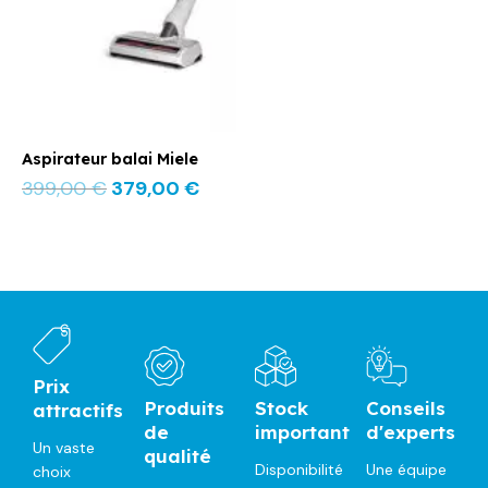
Aspirateur balai Miele
399,00
€
379,00
€
Prix
Produits
Stock
Conseils
attractifs
de
important
d'experts
Un vaste
qualité
Disponibilité
Une équipe
choix