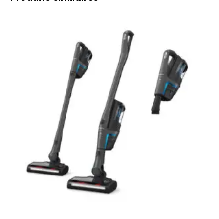
Le
Le
prix
prix
initial
actuel
était :
est :
569,00 €.
489,00 €.