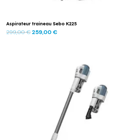
Aspirateur traineau Sebo K225
299,00
€
259,00
€
Le
Le
prix
prix
initial
actuel
était :
est :
399,00 €.
379,00 €.