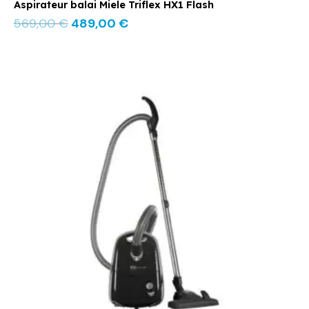
Aspirateur balai Miele Triflex HX1 Flash
569,00
€
489,00
€
Le
Le
prix
prix
initial
actuel
était :
est :
299,00 €.
259,00 €.