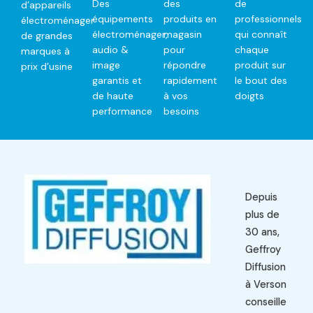
Des
des
de
d’appareils
équipements
produits en
professionnels
électroménager
électroménager,
magasin
qui connaît
de grandes
audio &
pour
chaque
marques à
image
répondre
produit sur
prix d’usine
garantis et
rapidement
le bout des
de haute
à vos
doigts
performance
besoins
Depuis
plus de
30 ans,
Geffroy
Diffusion
à Verson
conseille