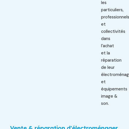
les
particuliers,
professionnel
et
collectivités
dans
l’achat
et la
réparation
de leur
électroménag
et
équipements
image &
son.
Vente & réparation d'électroménager