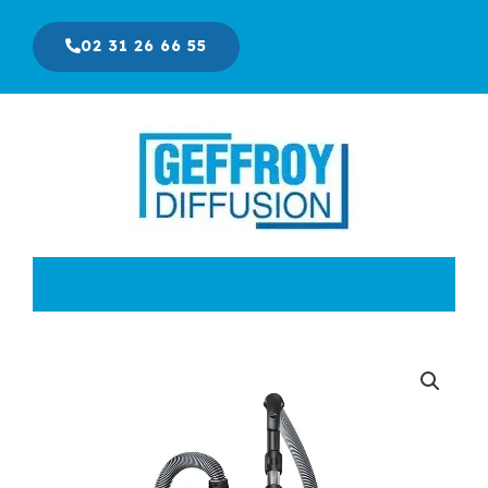
Aller
au
02 31 26 66 55
contenu
Le
Le
prix
prix
initial
actuel
était :
est :