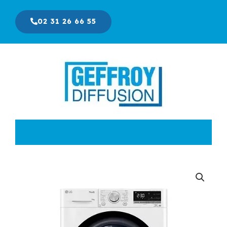
Aller
au
02 31 26 66 55
contenu
Le
Le
prix
prix
initial
actuel
était :
est :