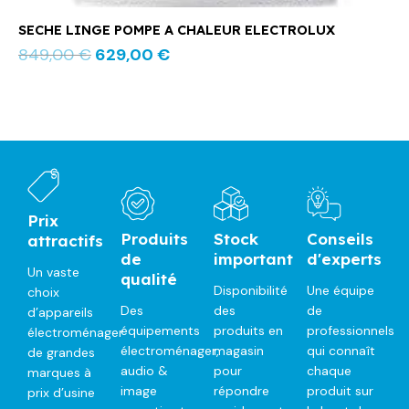
SECHE LINGE POMPE A CHALEUR ELECTROLUX
849,00
€
629,00
€
Prix
Produits
Stock
Conseils
attractifs
de
important
d'experts
Un vaste
qualité
Disponibilité
Une équipe
choix
Des
des
de
d’appareils
équipements
produits en
professionnels
électroménager
électroménager,
magasin
qui connaît
de grandes
audio &
pour
chaque
marques à
image
répondre
produit sur
prix d’usine