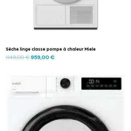
Sèche linge classe pompe à chaleur Miele
1149,00
€
959,00
€
Le
Le
prix
prix
initial
actuel
était :
est :
539,00 €.
389,00 €.