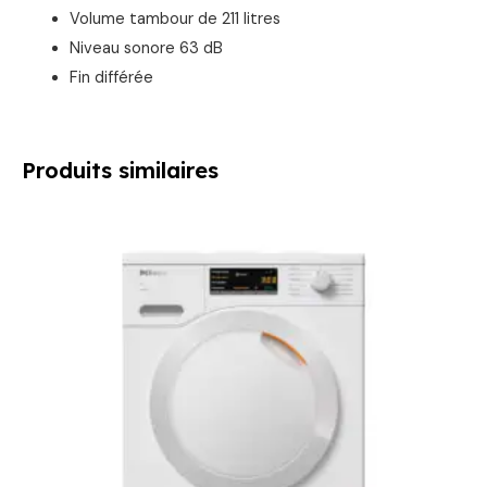
Volume tambour de 211 litres
Niveau sonore 63 dB
Fin différée
Produits similaires
Le
Le
prix
prix
initial
actuel
était :
est :
1149,00 €.
959,00 €.