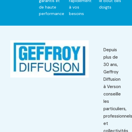
garantis et
rapidement
le bout des
de haute
à vos
doigts
performance
besoins
Depuis
plus de
30 ans,
Geffroy
Diffusion
à Verson
conseille
les
particuliers,
professionnel
et
collectivités