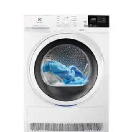
Le
Le
prix
prix
initial
actuel
était :
est :
849,00 €.
629,00 €.