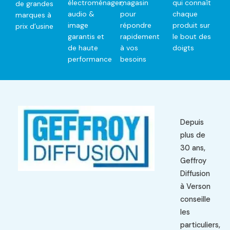
électroménager,
magasin
qui connaît
de grandes
audio &
pour
chaque
marques à
image
répondre
produit sur
prix d’usine
garantis et
rapidement
le bout des
de haute
à vos
doigts
performance
besoins
Depuis
plus de
30 ans,
Geffroy
Diffusion
à Verson
conseille
les
particuliers,