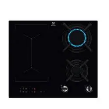
Le
Le
prix
prix
initial
actuel
était :
est :
899,00 €.
559,00 €.