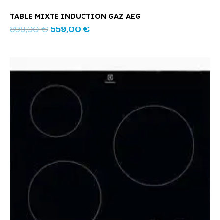
TABLE MIXTE INDUCTION GAZ AEG
899,00
€
559,00
€
Le
Le
prix
prix
initial
actuel
était :
est :
459,00 €.
279,00 €.