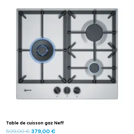
prix
prix
initial
actuel
était :
est :
509,00 €.
379,00 €.
Table de cuisson gaz Neff
509,00
€
379,00
€