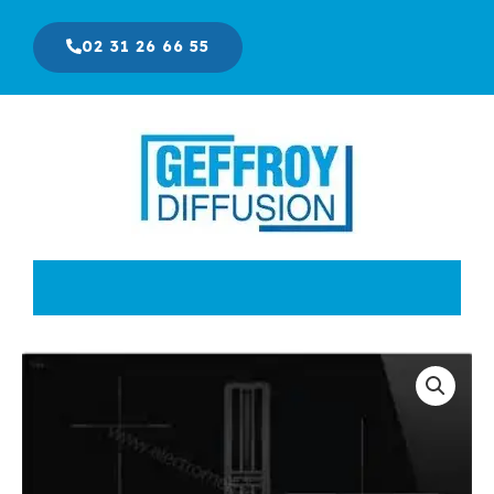
Aller
au
02 31 26 66 55
contenu
Le
Le
prix
prix
initial
actuel
était :
est :