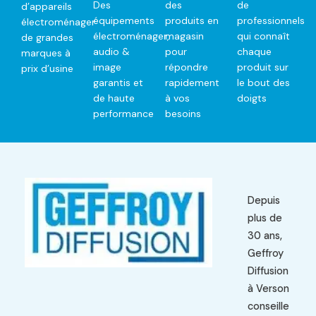
Des
des
de
d’appareils
équipements
produits en
professionnels
électroménager
électroménager,
magasin
qui connaît
de grandes
audio &
pour
chaque
marques à
image
répondre
produit sur
prix d’usine
garantis et
rapidement
le bout des
de haute
à vos
doigts
performance
besoins
Depuis
plus de
30 ans,
Geffroy
Diffusion
à Verson
conseille