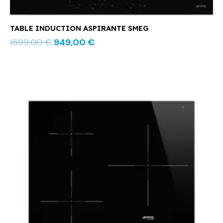
TABLE INDUCTION ASPIRANTE SMEG
1599,00
€
949,00
€
Le
Le
prix
prix
initial
actuel
était :
est :
599,00 €.
439,00 €.