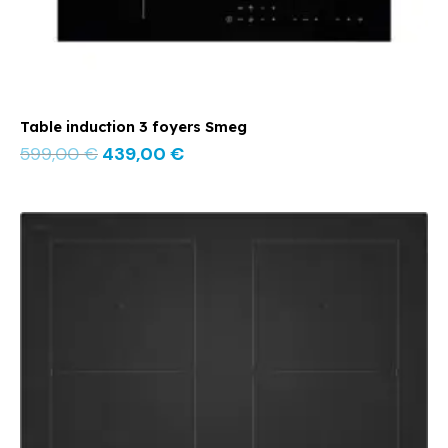
Table induction 3 foyers Smeg
599,00
€
439,00
€
Le
Le
prix
prix
initial
actuel
était :
est :
879,00 €.
599,00 €.