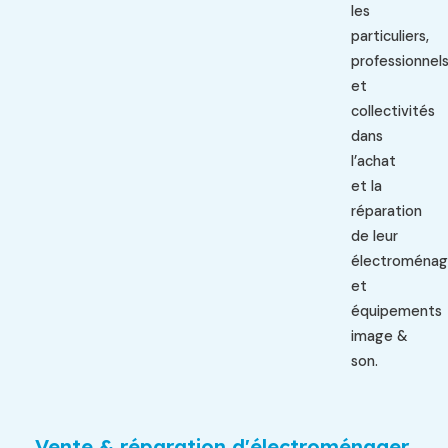
les
particuliers,
professionnel
et
collectivités
dans
l’achat
et la
réparation
de leur
électroménag
et
équipements
image &
son.
Vente & réparation d'électroménager