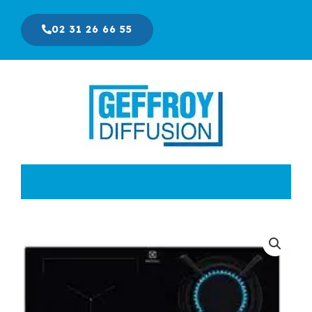
Aller
au
02 31 26 66 55
contenu
Le
Le
prix
prix
initial
actuel
était :
est :