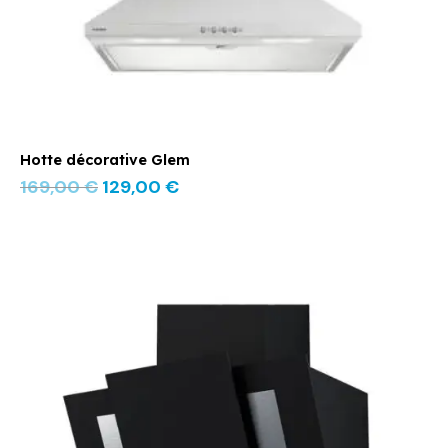
Hotte décorative Glem
169,00
€
129,00
€
Le
Le
prix
prix
initial
actuel
était :
est :
459,00 €.
369,00 €.