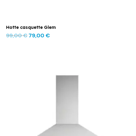
Hotte casquette Glem
99,00
€
79,00
€
Le
Le
prix
prix
initial
actuel
était :
est :
169,00 €.
129,00 €.