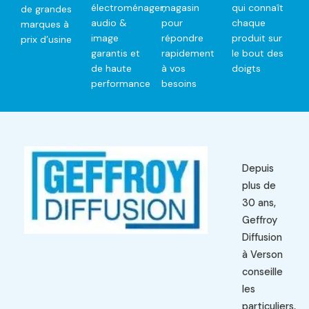
électroménager,
magasin
qui connaît
de grandes
audio &
pour
chaque
marques à
image
répondre
produit sur
prix d’usine
garantis et
rapidement
le bout des
de haute
à vos
doigts
performance
besoins
Depuis
plus de
30 ans,
Geffroy
Diffusion
à Verson
conseille
les
particuliers,