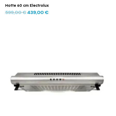
Hotte 60 cm Electrolux
599,00
€
439,00
€
Le
Le
prix
prix
initial
actuel
était :
est :
99,00 €.
79,00 €.