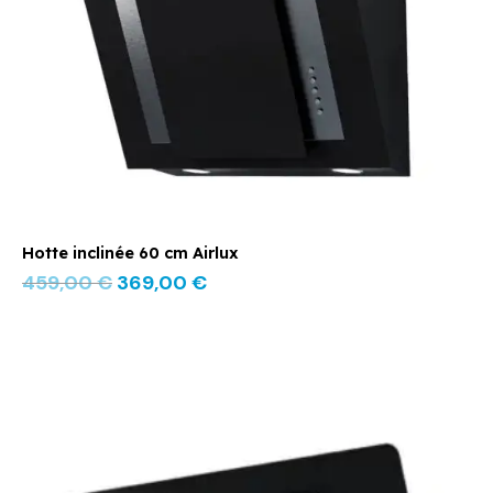
Hotte inclinée 60 cm Airlux
459,00
€
369,00
€
Le
Le
prix
prix
initial
actuel
était :
est :
609,00 €.
479,00 €.