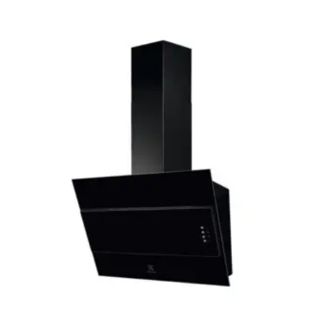
Le
Le
prix
prix
initial
actuel
était :
est :
599,00 €.
439,00 €.