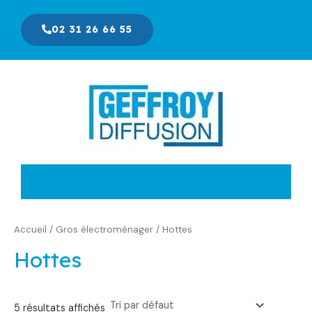
Aller
au
02 31 26 66 55
contenu
Accueil
/
Gros électroménager
/ Hottes
Hottes
5 résultats affichés