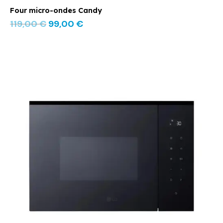
Four micro-ondes Candy
119,00
€
99,00
€
Le
Le
prix
prix
initial
actuel
était :
est :
449,00 €.
289,00 €.