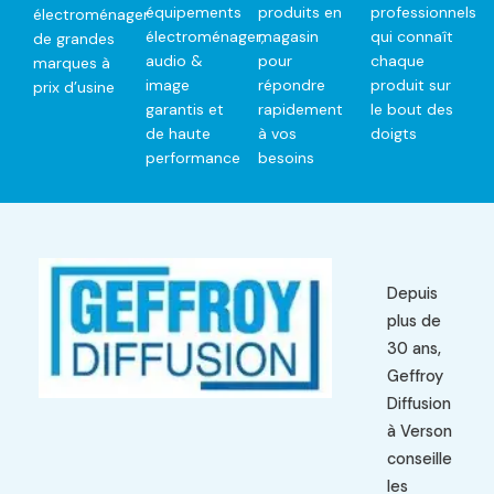
équipements
produits en
professionnels
électroménager
électroménager,
magasin
qui connaît
de grandes
audio &
pour
chaque
marques à
image
répondre
produit sur
prix d’usine
garantis et
rapidement
le bout des
de haute
à vos
doigts
performance
besoins
Depuis
plus de
30 ans,
Geffroy
Diffusion
à Verson
conseille
les