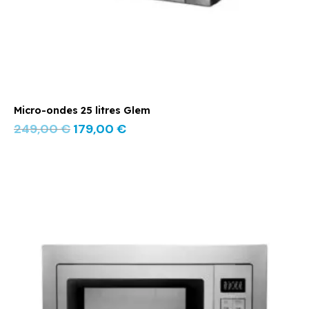
Micro-ondes 25 litres Glem
249,00
€
179,00
€
Le
Le
prix
prix
initial
actuel
était :
est :
419,00 €.
299,00 €.