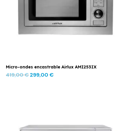
Micro-ondes encastrable Airlux AMI253IX
419,00
€
299,00
€
Le
Le
prix
prix
initial
actuel
était :
est :
129,00 €.
89,00 €.