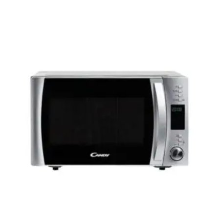
Le
Le
prix
prix
initial
actuel
était :
est :
119,00 €.
99,00 €.