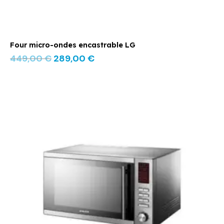
Four micro-ondes encastrable LG
449,00
€
289,00
€
Le
Le
prix
prix
initial
actuel
était :
est :
249,00 €.
179,00 €.