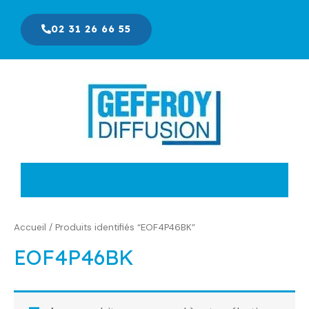
Aller
au
02 31 26 66 55
contenu
Accueil
/ Produits identifiés “EOF4P46BK”
EOF4P46BK