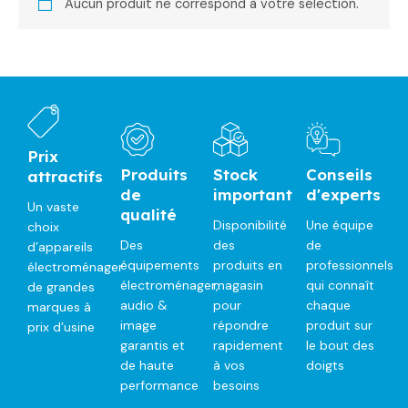
Aucun produit ne correspond à votre sélection.
Prix
Produits
Stock
Conseils
attractifs
de
important
d'experts
Un vaste
qualité
Disponibilité
Une équipe
choix
Des
des
de
d’appareils
équipements
produits en
professionnels
électroménager
électroménager,
magasin
qui connaît
de grandes
audio &
pour
chaque
marques à
image
répondre
produit sur
prix d’usine
garantis et
rapidement
le bout des
de haute
à vos
doigts
performance
besoins