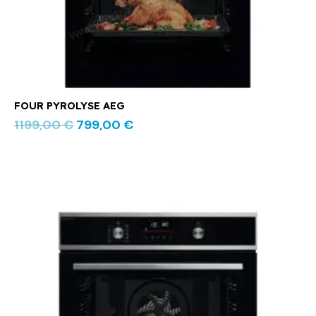
FOUR PYROLYSE AEG
1199,00
€
799,00
€
Le
Le
prix
prix
initial
actuel
était :
est :
849,00 €.
479,00 €.