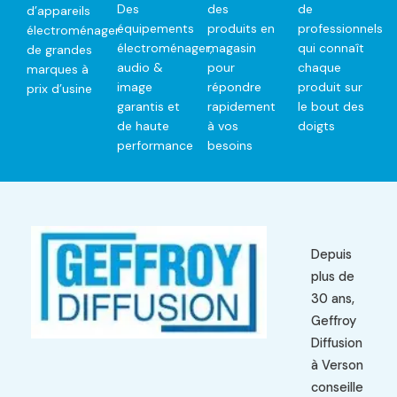
Des
des
de
d’appareils
équipements
produits en
professionnels
électroménager
électroménager,
magasin
qui connaît
de grandes
audio &
pour
chaque
marques à
image
répondre
produit sur
prix d’usine
garantis et
rapidement
le bout des
de haute
à vos
doigts
performance
besoins
Depuis
plus de
30 ans,
Geffroy
Diffusion
à Verson
conseille