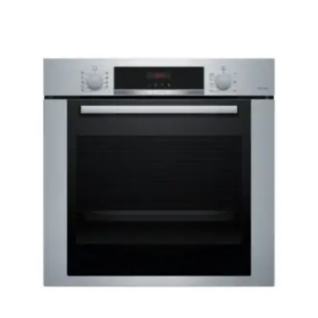
Le
Le
prix
prix
initial
actuel
était :
est :
909,00 €.
679,00 €.