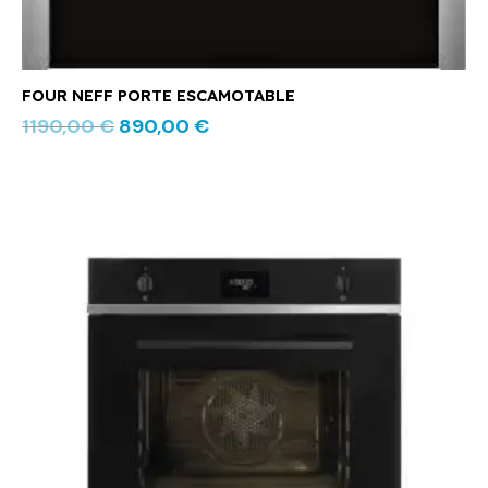
FOUR NEFF PORTE ESCAMOTABLE
1190,00
€
890,00
€
Le
Le
prix
prix
initial
actuel
était :
est :
849,00 €.
599,00 €.