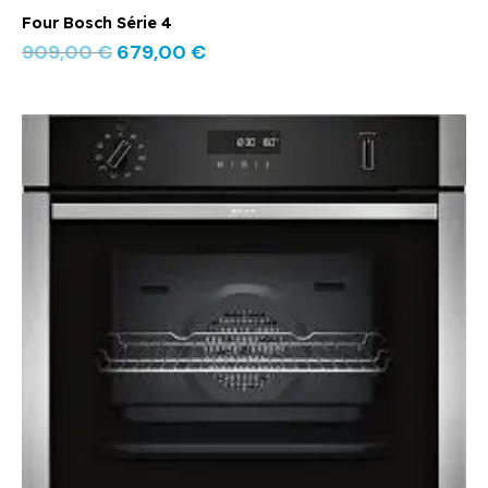
Four Bosch Série 4
909,00
€
679,00
€
Le
Le
prix
prix
initial
actuel
était :
est :
1190,00 €.
890,00 €.