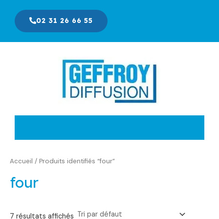
Aller
au
02 31 26 66 55
contenu
Accueil
/ Produits identifiés “four”
four
7 résultats affichés