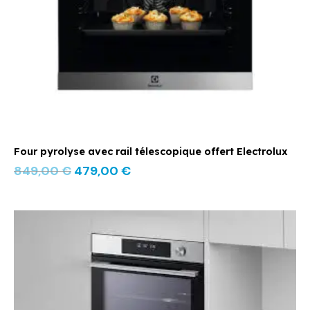
Four pyrolyse avec rail télescopique offert Electrolux
849,00
€
479,00
€
Le
Le
prix
prix
initial
actuel
était :
est :
849,00 €.
679,00 €.