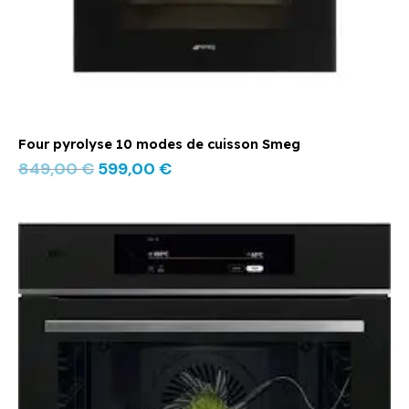
Four pyrolyse 10 modes de cuisson Smeg
849,00
€
599,00
€
Le
Le
prix
prix
initial
actuel
était :
est :
1499,00 €.
1069,00 €.