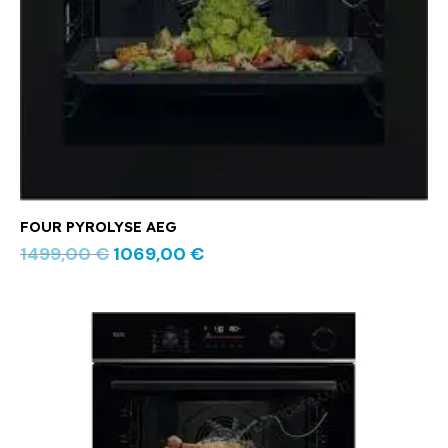
FOUR PYROLYSE AEG
1499,00
€
1069,00
€
Le
Le
prix
prix
initial
actuel
était :
est :
1199,00 €.
799,00 €.