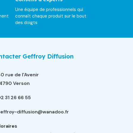
Une équipe de professionnels qui
ment
connaît chaque produit sur le bout
des doigts
tacter Geffroy Diffusion
0 rue de l'Avenir
14790 Verson
2 31 26 66 55
effroy-diffusion@wanadoo.fr
oraires