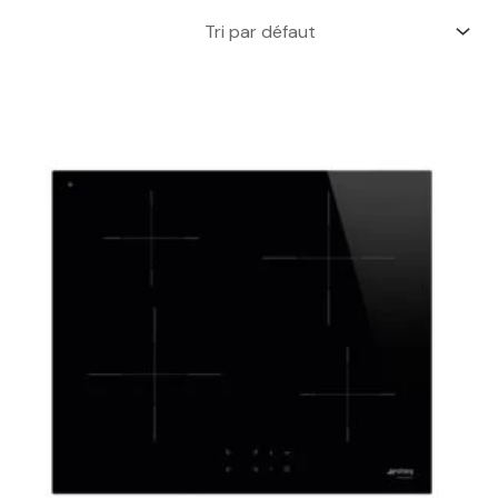
Le
Le
prix
prix
initial
actuel
était :
est :
629,00 €.
459,00 €.