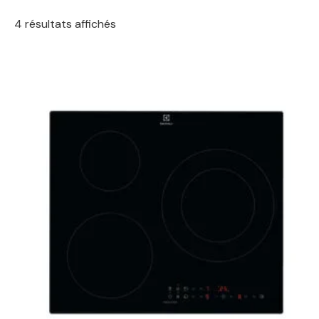
4 résultats affichés
Le
Le
prix
prix
initial
actuel
était :
est :
649,00 €.
359,00 €.