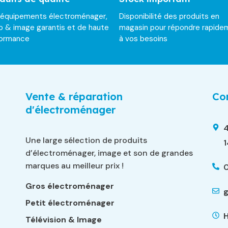
 équipements électroménager,
Disponibilité des produits en
o & image garantis et de haute
magasin pour répondre rapide
formance
à vos besoins
Vente & réparation
Con
d'électroménager
4
Une large sélection de produits
d’électroménager, image et son de grandes
marques au meilleur prix !
0
Gros électroménager
g
Petit électroménager
H
Télévision & Image