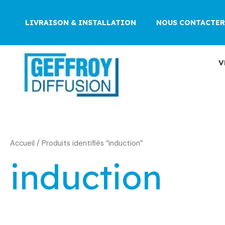
Aller
au
LIVRAISON & INSTALLATION
NOUS CONTACTER
contenu
V
Accueil
/ Produits identifiés “induction”
induction