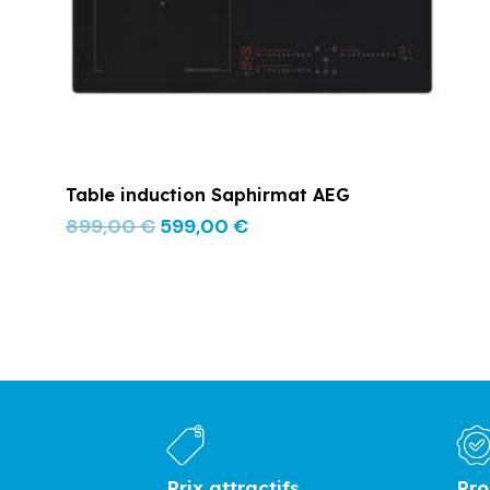
Table induction Saphirmat AEG
899,00
€
599,00
€
Prix attractifs
Pro