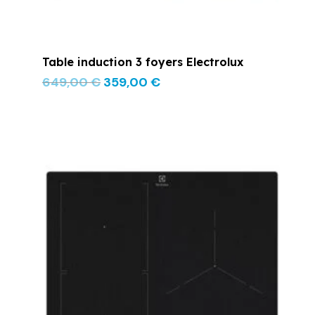
Table induction 3 foyers Electrolux
649,00
€
359,00
€
Le
Le
prix
prix
initial
actuel
était :
est :
899,00 €.
599,00 €.