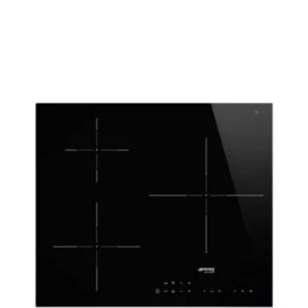
Le
Le
prix
prix
initial
actuel
était :
est :
599,00 €.
439,00 €.