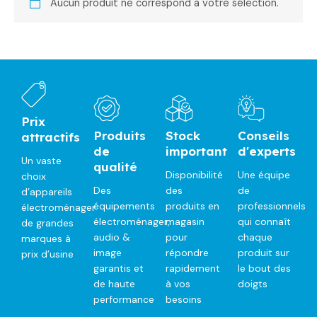
Aucun produit ne correspond à votre sélection.
Prix
Produits
Stock
Conseils
attractifs
de
important
d'experts
Un vaste
qualité
Disponibilité
Une équipe
choix
Des
des
de
d’appareils
équipements
produits en
professionnels
électroménager
électroménager,
magasin
qui connaît
de grandes
audio &
pour
chaque
marques à
image
répondre
produit sur
prix d’usine
garantis et
rapidement
le bout des
de haute
à vos
doigts
performance
besoins