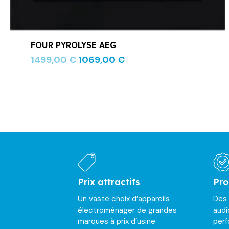
FOUR PYROLYSE AEG
1499,00
€
1069,00
€
Prix attractifs
Pro
Un vaste choix d’appareils
Des
électroménager de grandes
audi
marques à prix d’usine
per