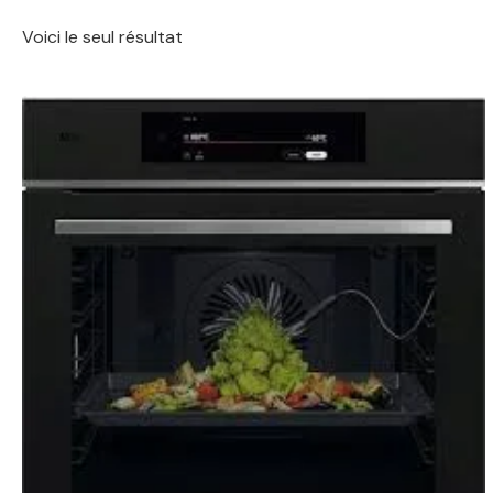
Voici le seul résultat
Le
Le
prix
prix
initial
actuel
était :
est :
1499,00 €.
1069,00 €.