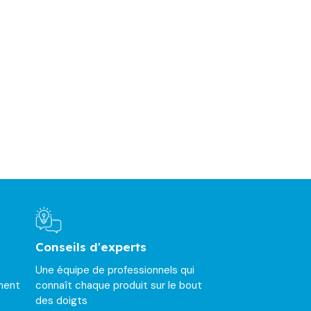
Conseils d'experts
Une équipe de professionnels qui
ment
connaît chaque produit sur le bout
des doigts