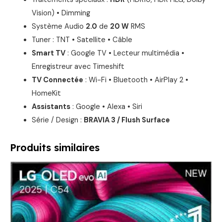
Vision) • Dimming
Système Audio
2.0
de
20 W
RMS
Tuner : TNT • Satellite • Câble
Smart TV
: Google TV • Lecteur multimédia •
Enregistreur avec Timeshift
TV Connectée
: Wi-Fi • Bluetooth • AirPlay 2 •
HomeKit
Assistants
: Google • Alexa • Siri
Série / Design :
BRAVIA 3 / Flush Surface
Produits similaires
Le
Le
prix
prix
initial
actuel
était :
est :
1599,00 €.
1399,00 €.