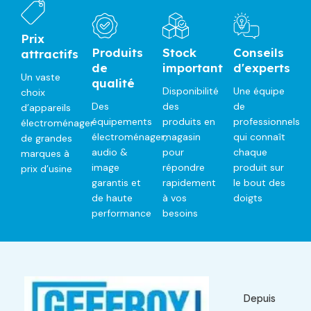
Prix
Produits
Stock
Conseils
attractifs
de
important
d'experts
Un vaste
qualité
Disponibilité
Une équipe
choix
Des
des
de
d’appareils
équipements
produits en
professionnels
électroménager
électroménager,
magasin
qui connaît
de grandes
audio &
pour
chaque
marques à
image
répondre
produit sur
prix d’usine
garantis et
rapidement
le bout des
de haute
à vos
doigts
performance
besoins
Depuis