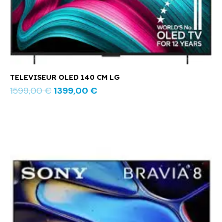
TELEVISEUR OLED 140 CM LG
1599,00
€
1399,00
€
Le
Le
prix
prix
initial
actuel
était :
est :
2599,00 €.
2449,00 €.