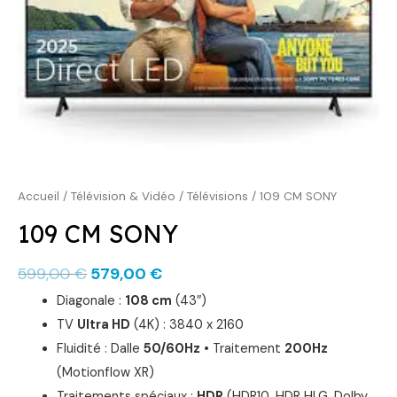
599,00 €.
579,00 €.
Accueil
/
Télévision & Vidéo
/
Télévisions
/ 109 CM SONY
109 CM SONY
599,00
€
579,00
€
Diagonale :
108 cm
(43″)
TV
Ultra HD
(4K) : 3840 x 2160
Fluidité : Dalle
50/60Hz
• Traitement
200Hz
(Motionflow XR)
Traitements spéciaux :
HDR
(HDR10, HDR HLG, Dolby