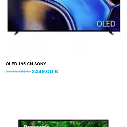
OLED 195 CM SONY
2599,00
€
2449,00
€
Le
Le
prix
prix
initial
actuel
était :
est :
389,00 €.
279,00 €.