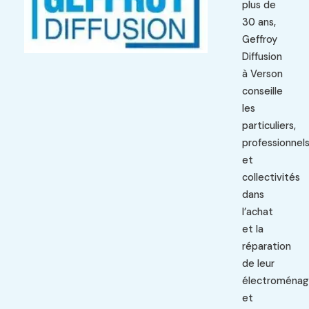
plus de
30 ans,
Geffroy
Diffusion
à Verson
conseille
les
particuliers,
professionnel
et
collectivités
dans
l’achat
et la
réparation
de leur
électroménag
et