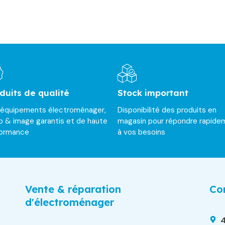
duits de qualité
Stock important
 équipements électroménager,
Disponibilité des produits en
o & image garantis et de haute
magasin pour répondre rapide
formance
à vos besoins
Vente & réparation
Con
d'électroménager
4