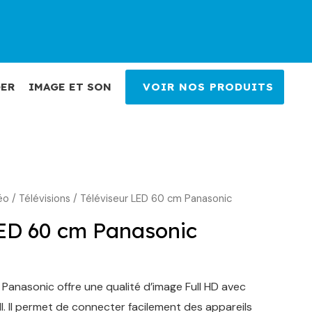
ER
IMAGE ET SON
VOIR NOS PRODUITS
éo
e
/
Télévisions
/ Téléviseur LED 60 cm Panasonic
ix
LED 60 cm Panasonic
ctuel
t :
 Panasonic offre une qualité d’image Full HD avec
89,00 €.
. Il permet de connecter facilement des appareils