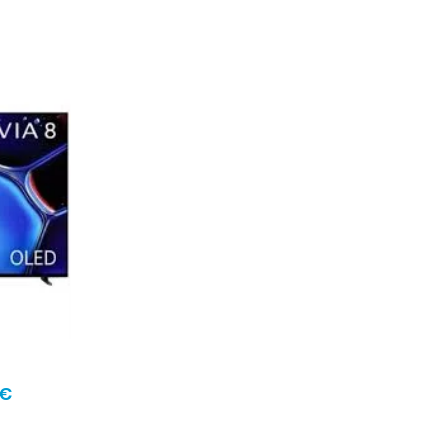
Le
prix
actuel
est :
€.
2449,00 €.
€