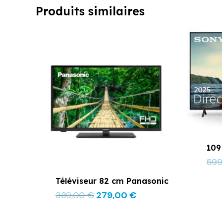
Produits similaires
Le
Le
prix
prix
initial
actuel
était :
est :
389,00 €.
279,00 €.
109
59
Téléviseur 82 cm Panasonic
389,00
€
279,00
€