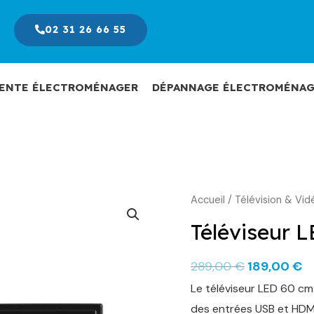
02 31 26 66 55
ENTE ÉLECTROMÉNAGER
DÉPANNAGE ÉLECTROMÉNAG
Accueil
/
Télévision & Vid
Le
L
prix
pr
Téléviseur 
initial
a
289,00
€
189,00
€
était :
es
Le téléviseur LED 60 cm
289,00 €.
1
des entrées USB et HDMI