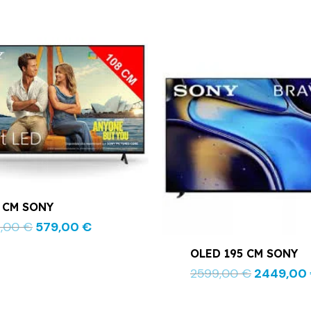
Le
Le
Le
prix
prix
prix
initial
actuel
initial
était :
est :
était :
599,00 €.
579,00 €.
2599,00 
 CM SONY
9,00
€
579,00
€
OLED 195 CM SONY
2599,00
€
2449,00