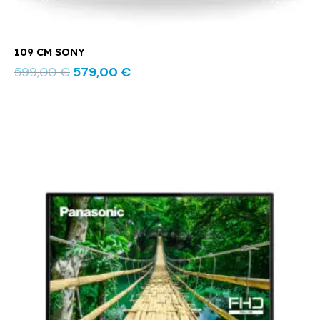
109 CM SONY
599,00
€
579,00
€
Le
Le
prix
prix
initial
actuel
était :
est :
389,00 €.
279,00 €.