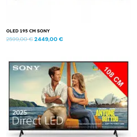
OLED 195 CM SONY
2599,00
€
2449,00
€
Le
Le
prix
prix
initial
actuel
était :
est :
599,00 €.
579,00 €.