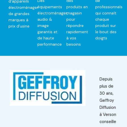
Des
des
de
d’appareils
équipements
produits en
professionnels
électroménager
électroménager,
magasin
qui connaît
de grandes
audio &
pour
chaque
marques à
image
répondre
produit sur
prix d’usine
garantis et
rapidement
le bout des
de haute
à vos
doigts
performance
besoins
Depuis
plus de
30 ans,
Geffroy
Diffusion
à Verson
conseille