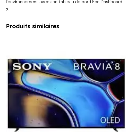
l’environnement avec son tableau de bord Eco Dashboard
2.
Produits similaires
Le
Le
prix
prix
initial
actuel
était :
est :
2599,00 €.
2449,00 €.