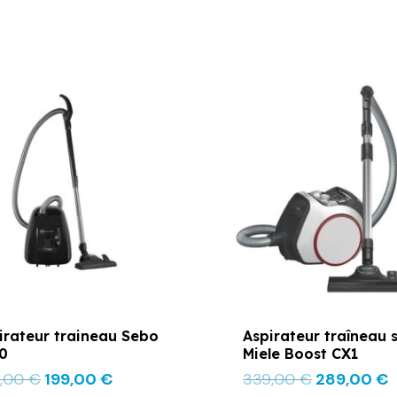
Le
Le
Le
L
prix
prix
prix
p
initial
actuel
initial
a
était :
est :
était :
e
259,00 €.
199,00 €.
339,00 €.
2
irateur traineau Sebo
Aspirateur traîneau 
0
Miele Boost CX1
9,00
€
199,00
€
339,00
€
289,00
€