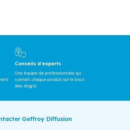
Conseils d'experts
Une équipe de professionnels qui
ment
connaît chaque produit sur le bout
des doigts
tacter Geffroy Diffusion