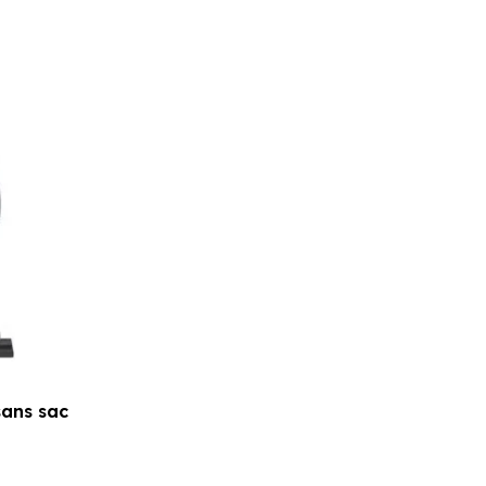
e
rix
ctuel
st :
89,00 €.
sans sac