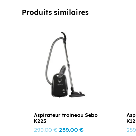
Produits similaires
Le
Le
prix
prix
initial
actuel
était :
est :
299,00 €.
259,00 €.
Aspirateur traineau Sebo
Asp
K225
K12
299,00
€
259,00
€
25