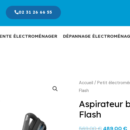
02 31 26 66 55
ENTE ÉLECTROMÉNAGER
DÉPANNAGE ÉLECTROMÉNAG
Accueil
/
Petit électromé
Le
L
Flash
prix
p
Aspirateur b
initial
a
était :
e
Flash
569,00 €.
4
569,00
€
489,00
€