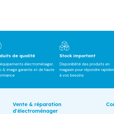
duits de qualité
Stock important
 équipements électroménager,
Disponibilité des produits en
o & image garantis et de haute
magasin pour répondre rapide
formance
à vos besoins
Vente & réparation
Con
d'électroménager