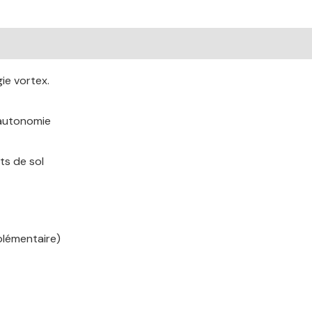
gie vortex.
d’autonomie
ts de sol
plémentaire)