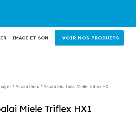
ER
IMAGE ET SON
VOIR NOS PRODUITS
nager
e
/
Aspirateurs
/ Aspirateur balai Miele Triflex HX1
rix
alai Miele Triflex HX1
ctuel
st :
89,00 €.