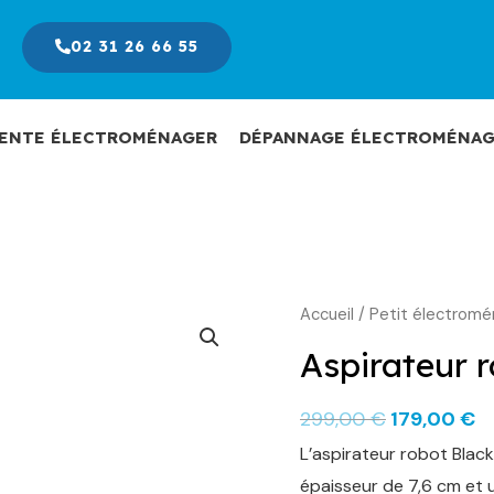
02 31 26 66 55
ENTE ÉLECTROMÉNAGER
DÉPANNAGE ÉLECTROMÉNAG
Accueil
/
Petit électromé
Le
L
prix
pr
Aspirateur 
initial
a
299,00
€
179,00
€
était :
es
L’aspirateur robot Blac
299,00 €.
17
épaisseur de 7,6 cm et 