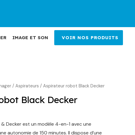
ER
IMAGE ET SON
VOIR NOS PRODUITS
nager
e
/
Aspirateurs
/ Aspirateur robot Black Decker
ix
robot Black Decker
ctuel
t :
k & Decker est un modèle 4-en-1 avec une
9,00 €.
une autonomie de 150 minutes. Il dispose d’une