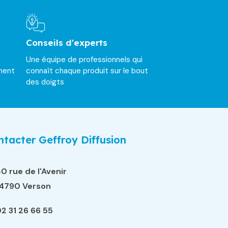
Conseils d'experts
Une équipe de professionnels qui
ment
connaît chaque produit sur le bout
des doigts
tacter Geffroy Diffusion
0 rue de l'Avenir
14790 Verson
2 31 26 66 55