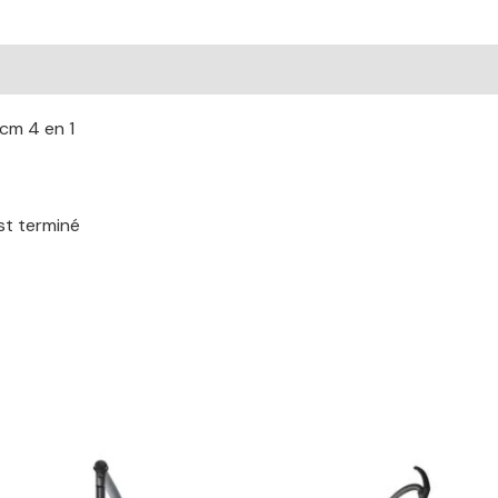
cm 4 en 1
st terminé
Le
Le
Le
L
prix
prix
prix
pr
initial
actuel
initial
a