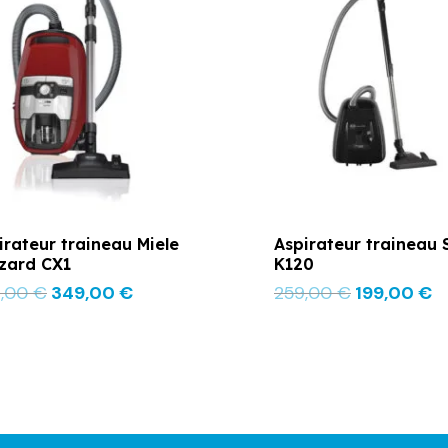
était :
est :
était :
es
389,00 €.
349,00 €.
259,00 €.
1
irateur traineau Miele
Aspirateur traineau
zzard CX1
K120
9,00
€
349,00
€
259,00
€
199,00
€