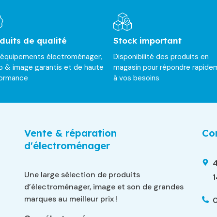
duits de qualité
Stock important
 équipements électroménager,
Disponibilité des produits en
o & image garantis et de haute
magasin pour répondre rapide
formance
à vos besoins
Vente & réparation
Con
d'électroménager
4
Une large sélection de produits
d’électroménager, image et son de grandes
marques au meilleur prix !
0