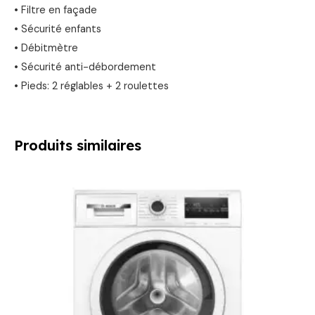
• Filtre en façade
• Sécurité enfants
• Débitmètre
• Sécurité anti-débordement
• Pieds: 2 réglables + 2 roulettes
Produits similaires
Le
Le
prix
prix
initial
actuel
était :
est :
669,00 €.
499,00 €.