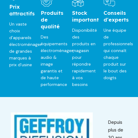
Prix
Produits
Stock
Conseils
attractifs
de
important
d'experts
Un vaste
qualité
Disponibilité
Une équipe
choix
Des
des
de
d’appareils
équipements
produits en
professionnels
électroménager
électroménager,
magasin
qui connaît
de grandes
audio &
pour
chaque
marques à
image
répondre
produit sur
prix d’usine
garantis et
rapidement
le bout des
de haute
à vos
doigts
performance
besoins
Depuis
plus de
30 ans,