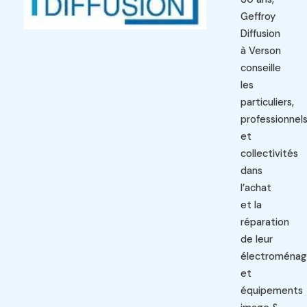
Geffroy
Diffusion
à Verson
conseille
les
particuliers,
professionnel
et
collectivités
dans
l’achat
et la
réparation
de leur
électroménag
et
équipements