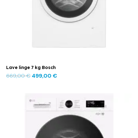
Lave linge 7 kg Bosch
669,00
€
499,00
€
Le
Le
prix
prix
initial
actuel
était :
est :
599,00 €.
479,00 €.