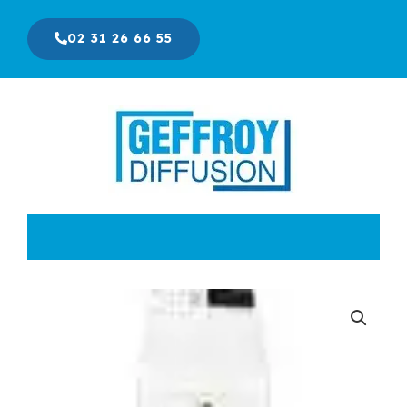
Aller
au
02 31 26 66 55
contenu
Le
Le
prix
prix
initial
actuel
était :
est :