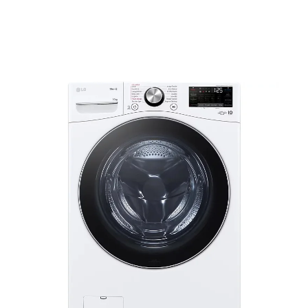
Le
Le
prix
prix
initial
actuel
était :
est :
1399,00 €.
1069,00 €.