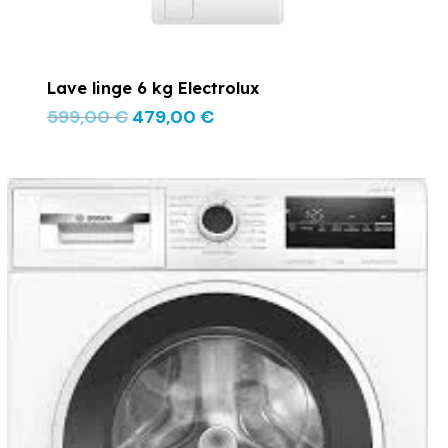
Lave linge 6 kg Electrolux
599,00
€
479,00
€
Le
Le
prix
prix
initial
actuel
était :
est :
759,00 €.
529,00 €.