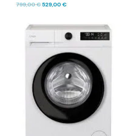
799,00
€
529,00
€
Le
Le
prix
prix
initial
actuel
était :
est :
399,00 €.
339,00 €.