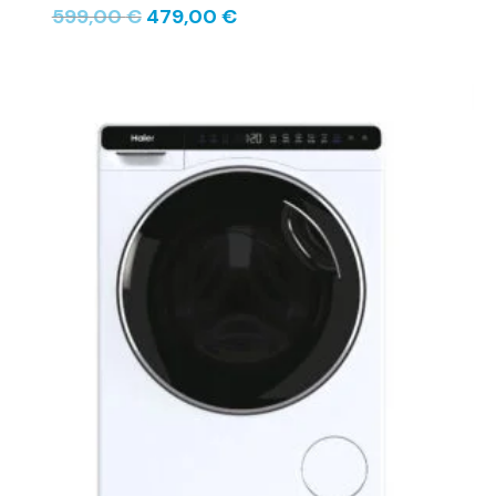
599,00
€
479,00
€
Le
Le
prix
prix
initial
actuel
était :
est :
699,00 €.
539,00 €.