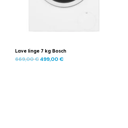
Lave linge 7 kg Bosch
669,00
€
499,00
€
Le
Le