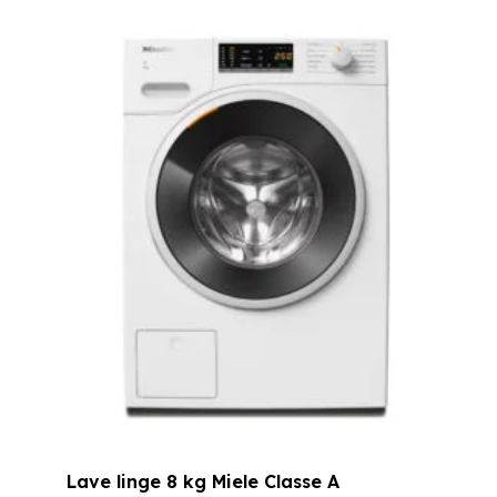
prix
prix
initial
actuel
était :
est :
1099,00 €.
939,00 €.
Lave linge 8 kg Miele Classe A