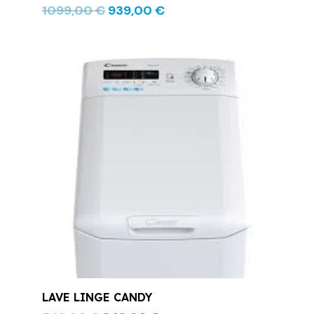
1099,00
€
939,00
€
Le
Le
prix
prix
initial
actuel
était :
est :
549,00 €.
349,00 €.
LAVE LINGE CANDY