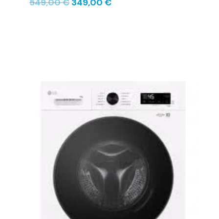
549,00
€
349,00
€
Le
Le
prix
prix
initial
actuel
était :
est :
759,00 €.
629,00 €.