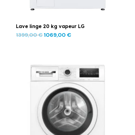
Lave linge 20 kg vapeur LG
1399,00
€
1069,00
€
Le
Le
prix
prix
initial
actuel
était :
est :
669,00 €.
499,00 €.