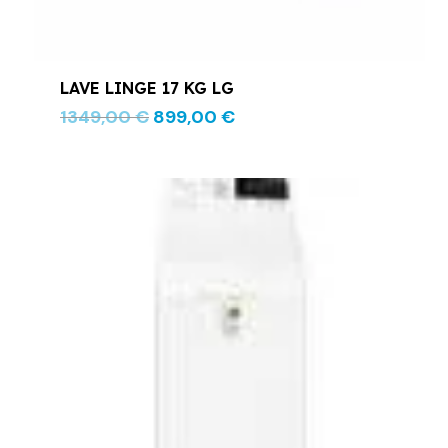
LAVE LINGE 17 KG LG
1349,00
€
899,00
€
Le
Le
prix
prix
initial
actuel
était :
est :
699,00 €.
549,00 €.