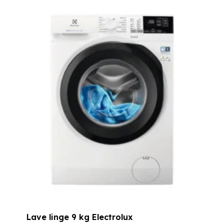
prix
prix
initial
actuel
était :
est :
799,00 €.
529,00 €.
Lave linge 9 kg Electrolux