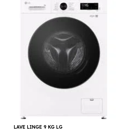
prix
prix
initial
actuel
était :
est :
599,00 €.
479,00 €.
LAVE LINGE 9 KG LG