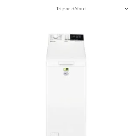
Le
Le
prix
prix
initial
actuel
était :
est :
599,00 €.
479,00 €.