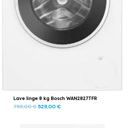
Lave linge 8 kg Bosch WAN2827TFR
759,00
€
529,00
€
Le
Le