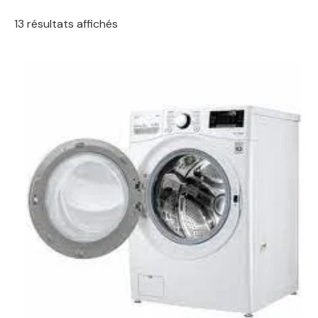
13 résultats affichés
Le
Le
prix
prix
initial
actuel
était :
est :
1349,00 €.
899,00 €.