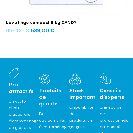
Lave linge compact 5 kg CANDY
699,00
€
539,00
€
Prix
Produits
Stock
Conseils
attractifs
de
important
d'experts
Un vaste
qualité
Disponibilité
Une équipe
choix
Des
des
de
d’appareils
équipements
produits en
professionnels
électroménager
électroménager,
magasin
qui connaît
de grandes