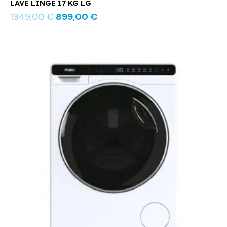
LAVE LINGE 17 KG LG
1349,00
€
899,00
€
Le
Le
prix
prix
initial
actuel
était :
est :
699,00 €.
539,00 €.