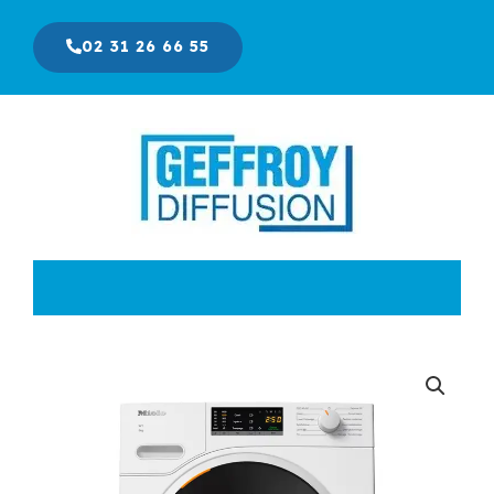
Aller
au
02 31 26 66 55
contenu
Le
Le
prix
prix
initial
actuel
était :
est :