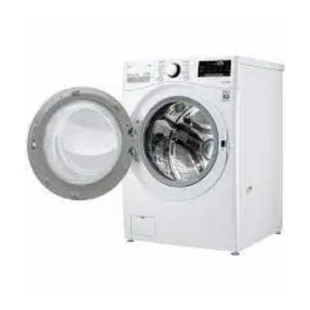
Le
Le
prix
prix
initial
actuel
était :
est :
1349,00 €.
899,00 €.