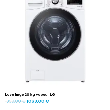
initial
actuel
était :
est :
1399,00 €.
1069,00 €.
Lave linge 20 kg vapeur LG
1399,00
€
1069,00
€