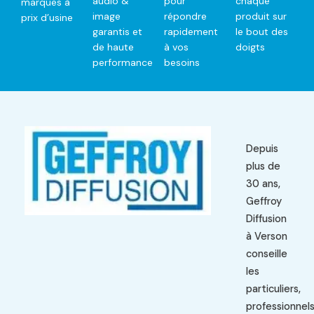
audio &
pour
chaque
marques à
image
répondre
produit sur
prix d’usine
garantis et
rapidement
le bout des
de haute
à vos
doigts
performance
besoins
Depuis
plus de
30 ans,
Geffroy
Diffusion
à Verson
conseille
les
particuliers,
professionnel