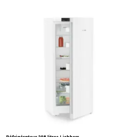
Le
Le
prix
prix
initial
actuel
était :
est :
899,00 €.
779,00 €.
Réfrigérateur 298 litres Liebherr