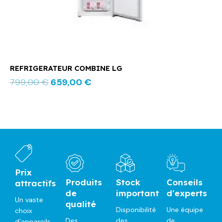
REFRIGERATEUR COMBINE LG
799,00
€
659,00
€
Prix
Produits
Stock
Conseils
attractifs
de
important
d'experts
Un vaste
qualité
Disponibilité
Une équipe
choix
Des
des
de
d’appareils