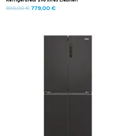
899,00
€
779,00
€
Le
Le
prix
prix
initial
actuel
était :
est :
1249,00 €.
799,00 €.