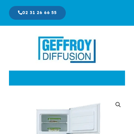
Aller
au
02 31 26 66 55
contenu
Le
Le
prix
prix
initial
actuel
était :
est :