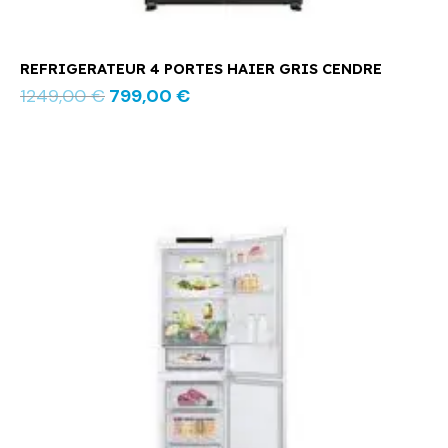
REFRIGERATEUR 4 PORTES HAIER GRIS CENDRE
1249,00
€
799,00
€
Le
Le
prix
prix
initial
actuel
était :
est :
799,00 €.
659,00 €.