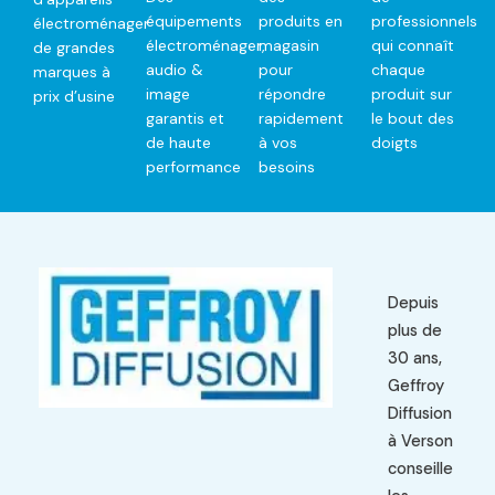
équipements
produits en
professionnels
électroménager
électroménager,
magasin
qui connaît
de grandes
audio &
pour
chaque
marques à
image
répondre
produit sur
prix d’usine
garantis et
rapidement
le bout des
de haute
à vos
doigts
performance
besoins
Depuis
plus de
30 ans,
Geffroy
Diffusion
à Verson
conseille