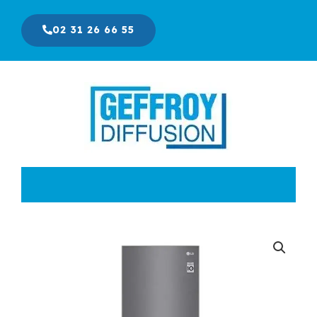
Aller
au
02 31 26 66 55
contenu
Le
Le
prix
prix
initial
actuel
était :
est :