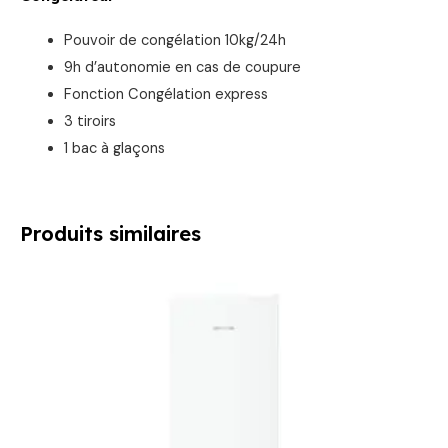
Pouvoir de congélation 10kg/24h
9h d’autonomie en cas de coupure
Fonction Congélation express
3 tiroirs
1 bac à glaçons
Produits similaires
Le
Le
prix
prix
initial
actuel
était :
est :
899,00 €.
769,00 €.