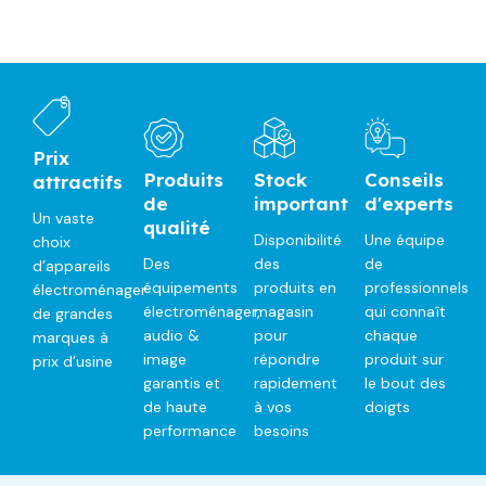
Prix
Produits
Stock
Conseils
attractifs
de
important
d'experts
Un vaste
qualité
Disponibilité
Une équipe
choix
Des
des
de
d’appareils
équipements
produits en
professionnels
électroménager
électroménager,
magasin
qui connaît
de grandes
audio &
pour
chaque
marques à
image
répondre
produit sur
prix d’usine
garantis et
rapidement
le bout des
de haute
à vos
doigts
performance
besoins