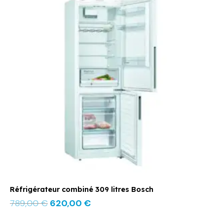
initial
actuel
était :
est :
789,00 €.
620,00 €.
Réfrigérateur combiné 309 litres Bosch
789,00
€
620,00
€