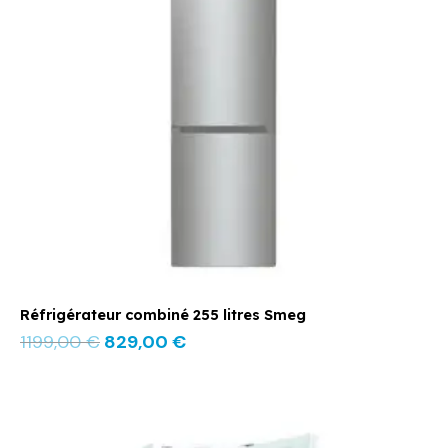
Réfrigérateur combiné 255 litres Smeg
1199,00
€
829,00
€
Le
Le
prix
prix