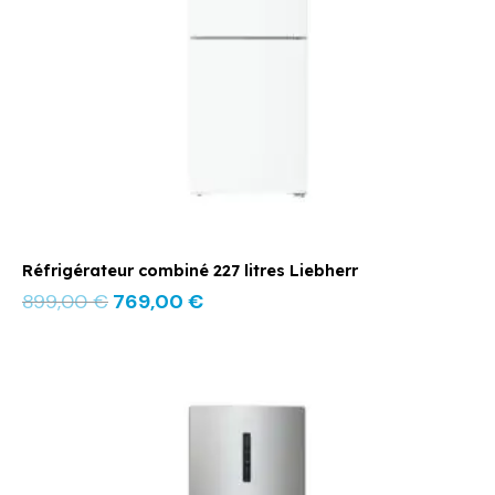
Réfrigérateur combiné 227 litres Liebherr
899,00
€
769,00
€
Le
Le
prix
prix
initial
actuel
était :
est :
1199,00 €.
829,00 €.