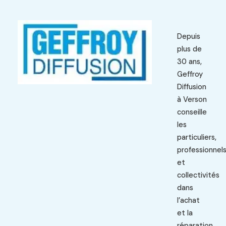
Depuis
plus de
30 ans,
Geffroy
Diffusion
à Verson
conseille
les
particuliers,
professionnel
et
collectivités
dans
l’achat
et la
réparation