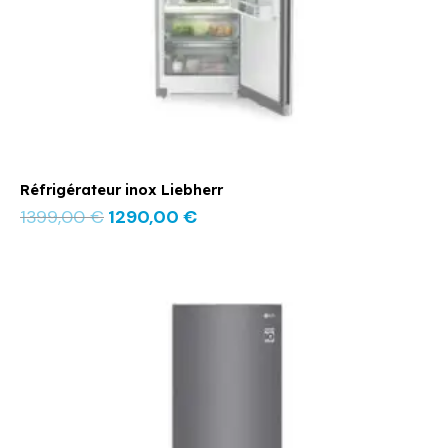
Réfrigérateur inox Liebherr
1399,00
€
1290,00
€
Le
Le
prix
prix
initial
actuel
était :
est :
1099,00 €.
769,00 €.