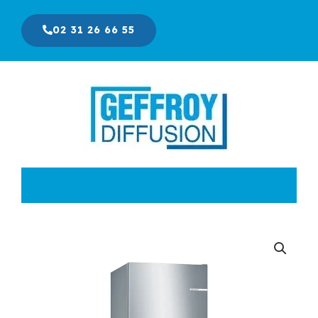
Aller
au
02 31 26 66 55
contenu
Le
Le
prix
prix
initial
actuel
était :
est :