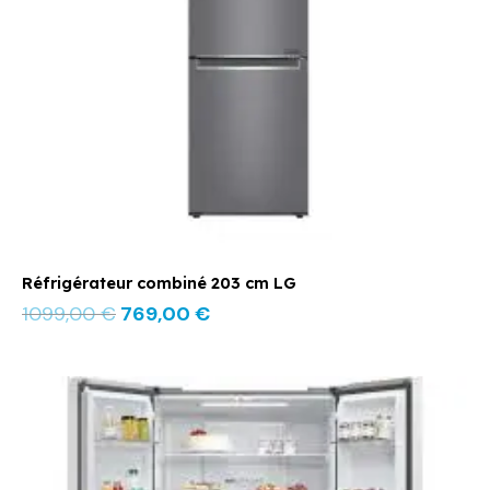
Réfrigérateur combiné 203 cm LG
1099,00
€
769,00
€
Le
Le
prix
prix
initial
actuel
était :
est :
1199,00 €.
749,00 €.