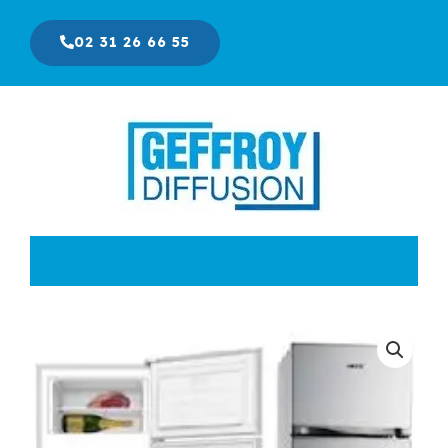
Aller
au
02 31 26 66 55
contenu
Le
Le
prix
prix
initial
actuel
était :
est :