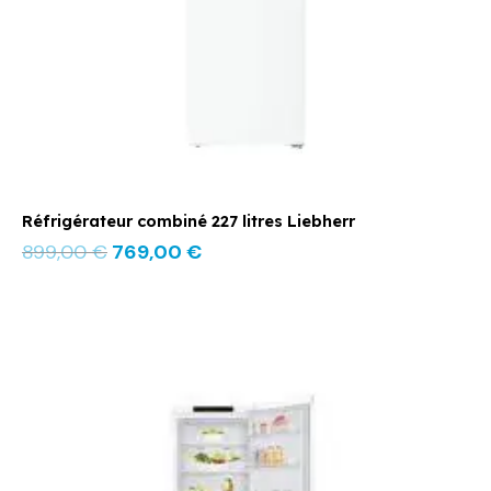
Réfrigérateur combiné 227 litres Liebherr
899,00
€
769,00
€
Le
Le
prix
prix
initial
actuel
était :
est :
799,00 €.
659,00 €.