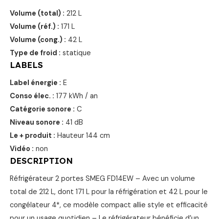
Volume (total) :
212 L
Volume (réf.) :
171 L
Volume (cong.) :
42 L
Type de froid :
statique
LABELS
Label énergie :
E
Conso élec. :
177 kWh / an
Catégorie sonore :
C
Niveau sonore :
41 dB
Le + produit :
Hauteur 144 cm
Vidéo :
non
DESCRIPTION
Réfrigérateur 2 portes SMEG FD14EW – Avec un volume
total de 212 L, dont 171 L pour la réfrigération et 42 L pour le
congélateur 4*, ce modèle compact allie style et efficacité
pour un usage quotidien – Le réfrigérateur bénéficie d’un