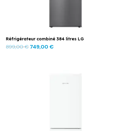
Réfrigérateur combiné 384 litres LG
899,00
€
749,00
€
Le
Le
prix
prix
initial
actuel
était :
est :
899,00 €.
769,00 €.