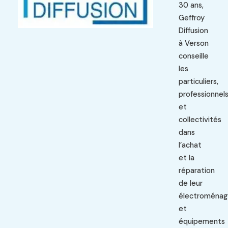
30 ans,
Geffroy
Diffusion
à Verson
conseille
les
particuliers,
professionnel
et
collectivités
dans
l’achat
et la
réparation
de leur
électroménag
et
équipements