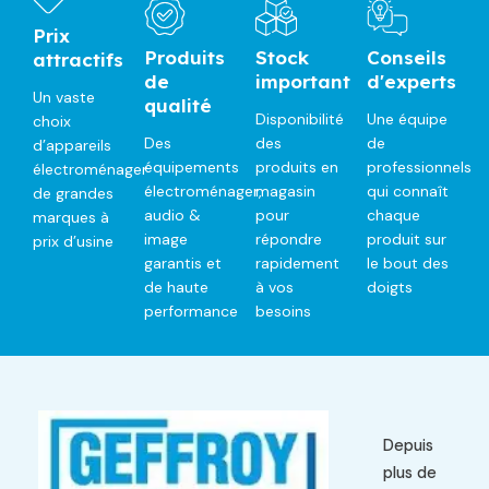
Prix
Produits
Stock
Conseils
attractifs
de
important
d'experts
Un vaste
qualité
Disponibilité
Une équipe
choix
Des
des
de
d’appareils
équipements
produits en
professionnels
électroménager
électroménager,
magasin
qui connaît
de grandes
audio &
pour
chaque
marques à
image
répondre
produit sur
prix d’usine
garantis et
rapidement
le bout des
de haute
à vos
doigts
performance
besoins
Depuis
plus de