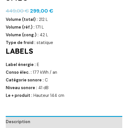
449,00
€
299,00
€
Volume (total) :
212 L
Volume (réf.) :
171 L
Volume (cong.) :
42 L
Type de froid :
statique
LABELS
Label énergie :
E
Conso élec. :
177 kWh / an
Catégorie sonore :
C
Niveau sonore :
41 dB
Le + produit :
Hauteur 144 cm
Description