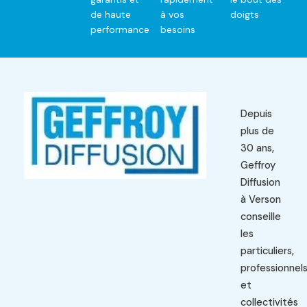
de haute
à vos
doigts
performance
besoins
Depuis
plus de
30 ans,
Geffroy
Diffusion
à Verson
conseille
les
particuliers,
professionnel
et
collectivités