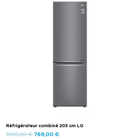
prix
prix
initial
actuel
était :
est :
1099,00 €.
769,00 €.
Réfrigérateur combiné 203 cm LG
1099,00
€
769,00
€