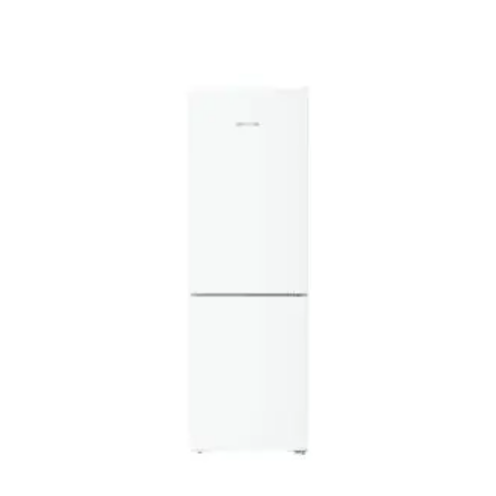
Le
Le
prix
prix
initial
actuel
était :
est :
899,00 €.
769,00 €.