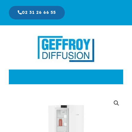
Aller
au
02 31 26 66 55
contenu
Le
Le
prix
prix
initial
actuel
était :
est :