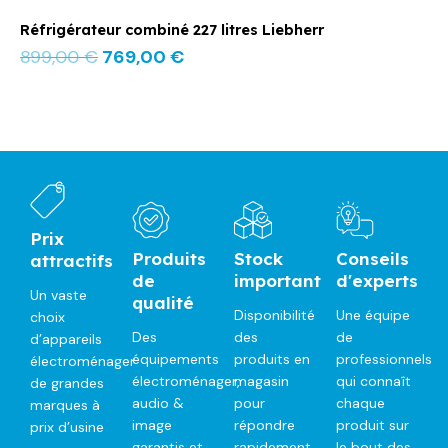
Réfrigérateur combiné 227 litres Liebherr
899,00
€
769,00
€
Prix
Produits
Stock
Conseils
attractifs
de
important
d'experts
Un vaste
qualité
Disponibilité
Une équipe
choix
Des
des
de
d’appareils
équipements
produits en
professionnels
électroménager
électroménager,
magasin
qui connaît
de grandes
audio &
pour
chaque
marques à
image
répondre
produit sur
prix d’usine
garantis et
rapidement
le bout des