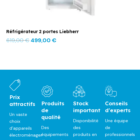
Réfrigérateur 2 portes Liebherr
619,00
€
499,00
€
Prix
Produits
Stock
Conseils
attractifs
de
important
d'experts
Un vaste
qualité
Disponibilité
Une équipe
choix
Des
des
de
d’appareils
équipements
produits en
professionnels
électroménager