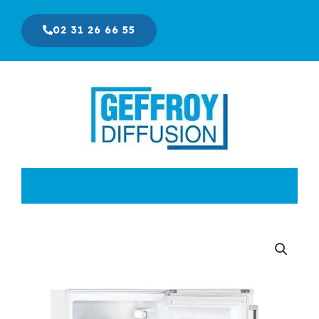
Aller
au
02 31 26 66 55
contenu
Le
Le
prix
prix
initial
actuel
était :
est :