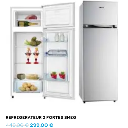
prix
prix
initial
actuel
était :
est :
449,00 €.
299,00 €.
REFRIGERATEUR 2 PORTES SMEG
449,00
€
299,00
€