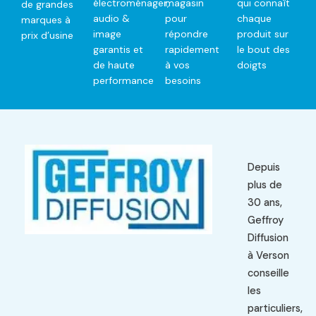
électroménager,
magasin
qui connaît
de grandes
audio &
pour
chaque
marques à
image
répondre
produit sur
prix d’usine
garantis et
rapidement
le bout des
de haute
à vos
doigts
performance
besoins
Depuis
plus de
30 ans,
Geffroy
Diffusion
à Verson
conseille
les
particuliers,