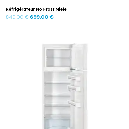
Réfrigérateur No Frost Miele
849,00
€
699,00
€
Le
Le
prix
prix
initial
actuel
était :
est :
619,00 €.
499,00 €.