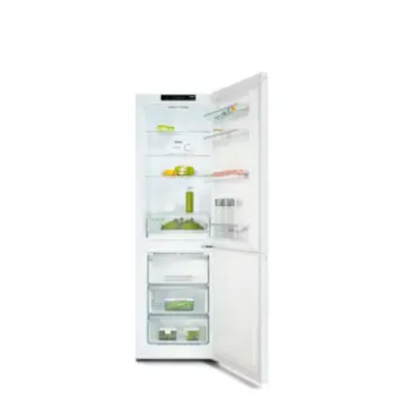
Le
Le
prix
prix
initial
actuel
était :
est :
849,00 €.
699,00 €.