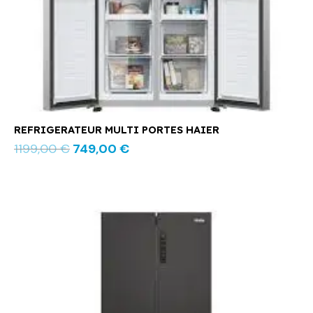
REFRIGERATEUR MULTI PORTES HAIER
1199,00
€
749,00
€
Le
Le
prix
prix
initial
actuel
était :
est :
1249,00 €.
799,00 €.