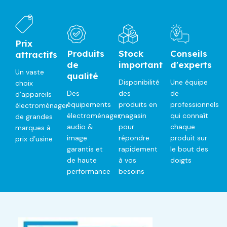
Prix
Produits
Stock
Conseils
attractifs
de
important
d'experts
Un vaste
qualité
Disponibilité
Une équipe
choix
Des
des
de
d’appareils
équipements
produits en
professionnels
électroménager
électroménager,
magasin
qui connaît
de grandes
audio &
pour
chaque
marques à
image
répondre
produit sur
prix d’usine
garantis et
rapidement
le bout des
de haute
à vos
doigts
performance
besoins