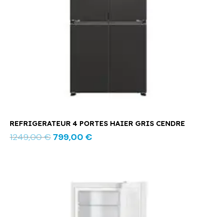
REFRIGERATEUR 4 PORTES HAIER GRIS CENDRE
1249,00
€
799,00
€
Le
Le
prix
prix
initial
actuel
était :
est :
619,00 €.
499,00 €.