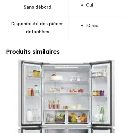
Oui
Sans débord
Disponibilité des pièces
10 ans
détachées
Produits similaires
Le
Le
prix
prix
initial
actuel
était :
est :
1199,00 €.
749,00 €.