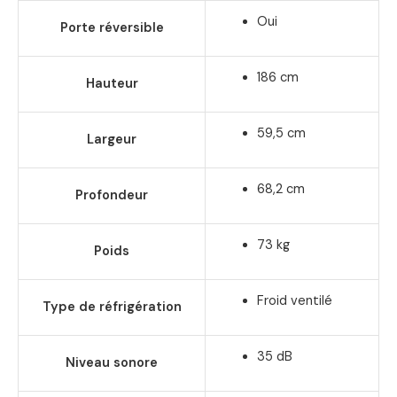
Oui
Porte réversible
186 cm
Hauteur
59,5 cm
Largeur
68,2 cm
Profondeur
73 kg
Poids
Froid ventilé
Type de réfrigération
35 dB
Niveau sonore