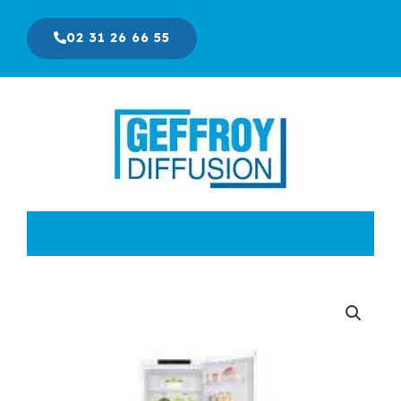
Aller
au
02 31 26 66 55
contenu
Le
Le
prix
prix
initial
actuel
était :
est :