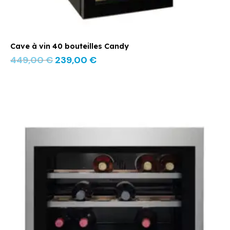
Cave à vin 40 bouteilles Candy
449,00
€
239,00
€
Le
Le
prix
prix
initial
actuel
était :
est :
2099,00 €.
1489,00 €.