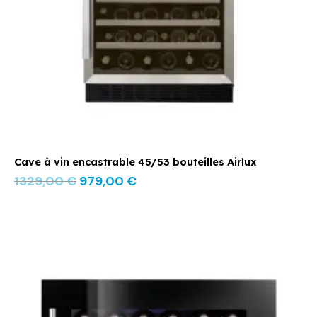
Cave à vin encastrable 45/53 bouteilles Airlux
1329,00
€
979,00
€
Le
Le
prix
prix
initial
actuel
était :
est :
1649,00 €.
899,00 €.