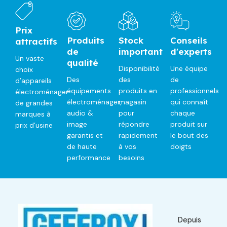
Prix
Produits
Stock
Conseils
attractifs
de
important
d'experts
Un vaste
qualité
Disponibilité
Une équipe
choix
Des
des
de
d’appareils
équipements
produits en
professionnels
électroménager
électroménager,
magasin
qui connaît
de grandes
audio &
pour
chaque
marques à
image
répondre
produit sur
prix d’usine
garantis et
rapidement
le bout des
de haute
à vos
doigts
performance
besoins
Depuis