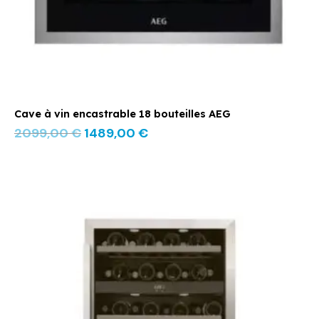
Cave à vin encastrable 18 bouteilles AEG
2099,00
€
1489,00
€
Le
Le
prix
prix
initial
actuel
était :
est :
1329,00 €.
979,00 €.