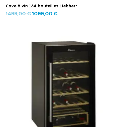
Cave à vin 164 bouteilles Liebherr
1499,00
€
1099,00
€
Le
Le
prix
prix
initial
actuel
était :
est :
449,00 €.
239,00 €.