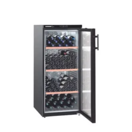
Le
Le
prix
prix
initial
actuel
était :
est :
1499,00 €.
1099,00 €.