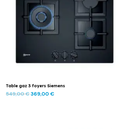
Table gaz 3 foyers Siemens
549,00
€
369,00
€
Le
Le
prix
prix
initial
actuel