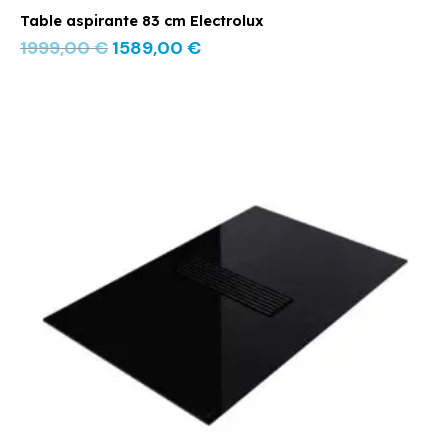
Table aspirante 83 cm Electrolux
1999,00
€
1589,00
€
Le
Le
prix
prix
initial
actuel
était :
est :
3129,00 €.
2490,00 €.