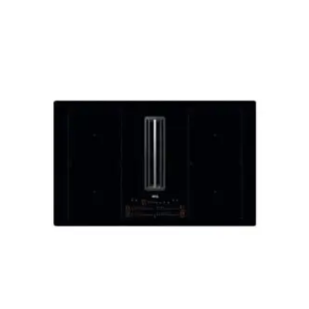
Le
Le
prix
prix
initial
actuel
était :
est :
1999,00 €.
1589,00 €.