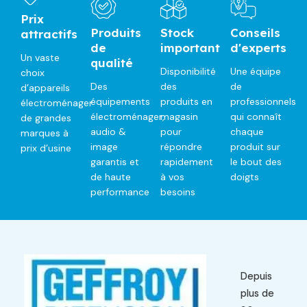
Prix
Produits
Stock
Conseils
attractifs
de
important
d'experts
Un vaste
qualité
Disponibilité
Une équipe
choix
Des
des
de
d’appareils
équipements
produits en
professionnels
électroménager
électroménager,
magasin
qui connaît
de grandes
audio &
pour
chaque
marques à
image
répondre
produit sur
prix d’usine
garantis et
rapidement
le bout des
de haute
à vos
doigts
performance
besoins
Depuis
plus de