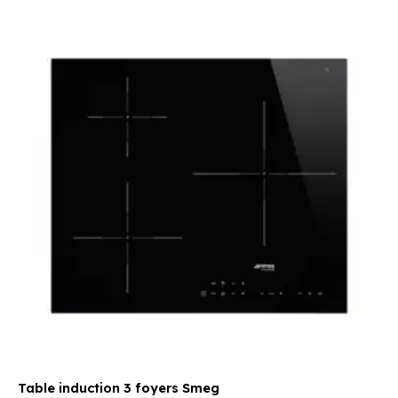
Le
Le
prix
prix
initial
actuel
était :
est :
599,00 €.
439,00 €.
Table induction 3 foyers Smeg