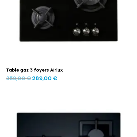
Table gaz 3 foyers Airlux
359,00
€
289,00
€
Le
Le
prix
prix
initial
actuel
était :
est :
549,00 €.
369,00 €.