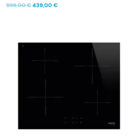
599,00
€
439,00
€
Le
Le
prix
prix
initial
actuel
était :
est :
629,00 €.
459,00 €.