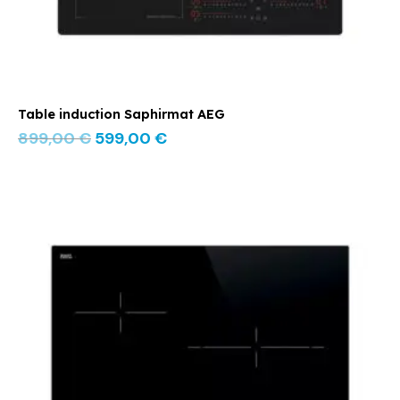
Table induction Saphirmat AEG
899,00
€
599,00
€
Le
Le
prix
prix
initial
actuel
était :
est :
359,00 €.
249,00 €.