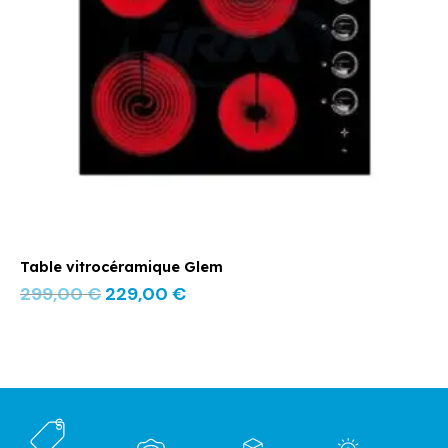
Table vitrocéramique Glem
299,00
€
229,00
€