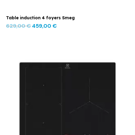
Table induction 4 foyers Smeg
629,00
€
459,00
€
Le
Le
prix
prix
initial
actuel
était :
est :
899,00 €.
599,00 €.