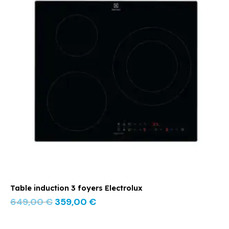
était :
est :
649,00 €.
359,00 €.
Table induction 3 foyers Electrolux
649,00
€
359,00
€