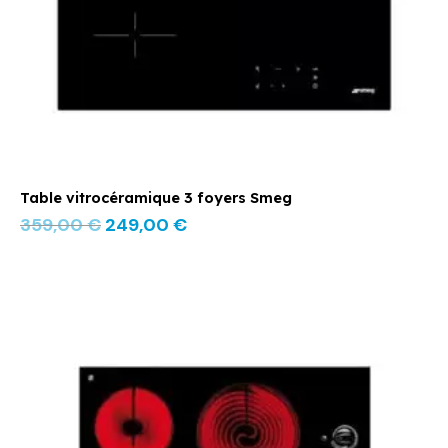
Table vitrocéramique 3 foyers Smeg
359,00
€
249,00
€
Le
Le
prix
prix
initial
actuel
était :
est :
299,00 €.
229,00 €.