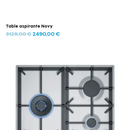
Table aspirante Novy
3129,00
€
2490,00
€
Le
Le
prix
prix
initial
actuel
était :
est :
509,00 €.
379,00 €.