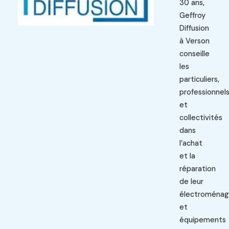
30 ans,
Geffroy
Diffusion
à Verson
conseille
les
particuliers,
professionnel
et
collectivités
dans
l’achat
et la
réparation
de leur
électroménag
et
équipements