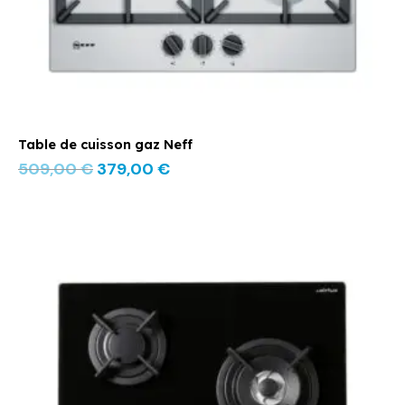
Table de cuisson gaz Neff
509,00
€
379,00
€
Le
Le
prix
prix
initial
actuel
était :
est :
359,00 €.
289,00 €.