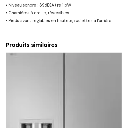
• Niveau sonore : 39dB(A) re 1 pW
• Charnières à droite, réversibles
• Pieds avant réglables en hauteur, roulettes à l’arrière
Produits similaires
Le
Le
prix
prix
initial
actuel
était :
est :
1899,00 €.
1499,00 €.