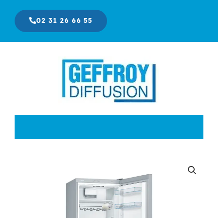
Aller
au
02 31 26 66 55
contenu
Le
Le
prix
prix
initial
actuel
était :
est :