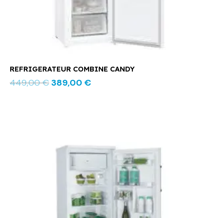
REFRIGERATEUR COMBINE CANDY
449,00
€
389,00
€
Le
Le
prix
prix
initial
actuel
était :
est :
469,00 €.
349,00 €.