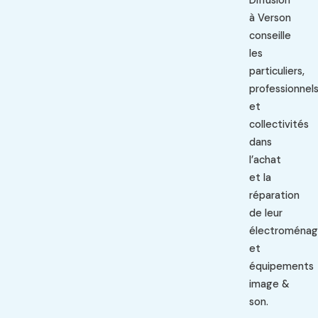
Diffusion
à Verson
conseille
les
particuliers,
professionnel
et
collectivités
dans
l’achat
et la
réparation
de leur
électroménag
et
équipements
image &
son.