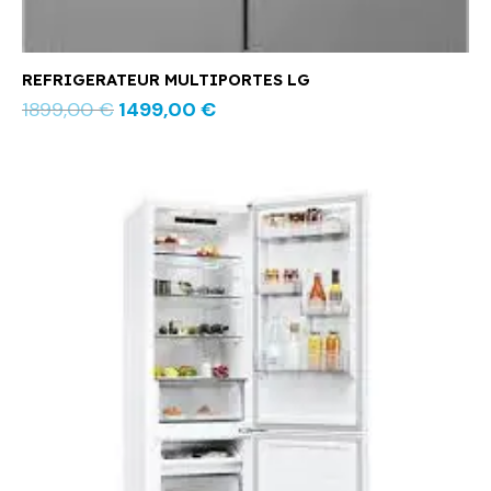
REFRIGERATEUR MULTIPORTES LG
1899,00
€
1499,00
€
Le
Le
prix
prix
initial
actuel
était :
est :
449,00 €.
389,00 €.